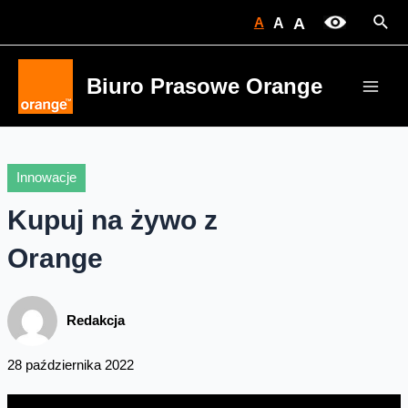
Skip
Sear
A
A
A
to
content
Biuro Prasowe Orange
Main
Men
Innowacje
Kupuj na żywo z
Orange
Redakcja
28 października 2022