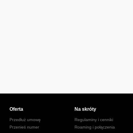
Oferta
Na skróty
Przedłuż umowę
Regulaminy i cenniki
Przenieś numer
Roaming i połączenia