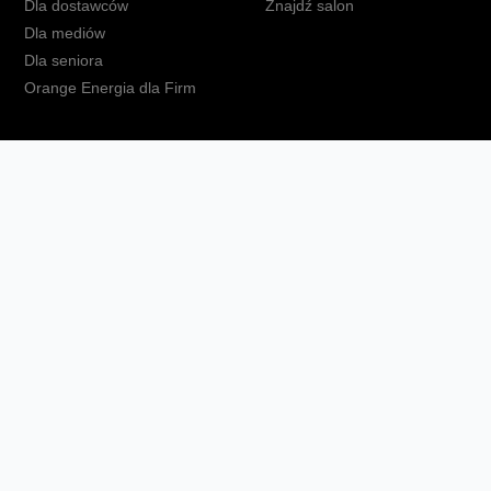
Dla dostawców
Znajdź salon
Dla mediów
Dla seniora
Orange Energia dla Firm
kt
Ochrona danych osobowych
Polityka prywatności
Zmień ust
Fundacja Orange
Telefon domowy
Dbam o bliskich
Ra