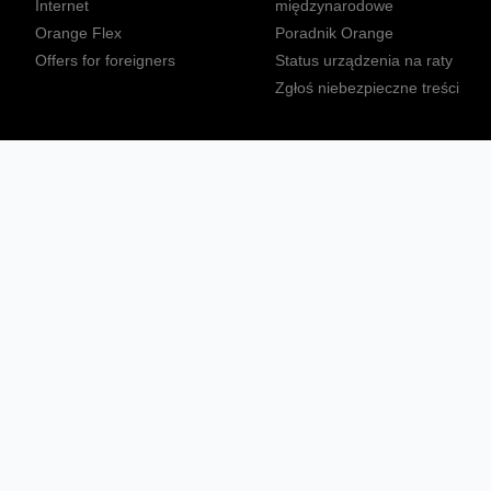
Internet
międzynarodowe
Orange Flex
Poradnik Orange
Offers for foreigners
Status urządzenia na raty
Zgłoś niebezpieczne treści
Sprawdź mapę zasięgu
Konta
Ważne komunikaty
Regulamin serwisu
Warunki zakupów
Nieruchomości Orange
Multibox
Odpowiedzialny biznes
Tłumacz języka migowego
Confort+
© 2026 Orange Polska S.A. Wszystkie prawa zastrzeżone.