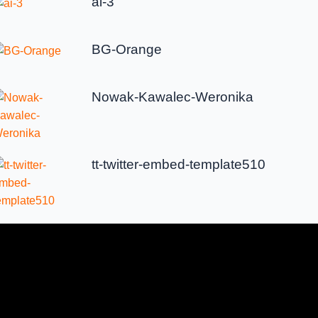
ai-3
BG-Orange
Nowak-Kawalec-Weronika
tt-twitter-embed-template510