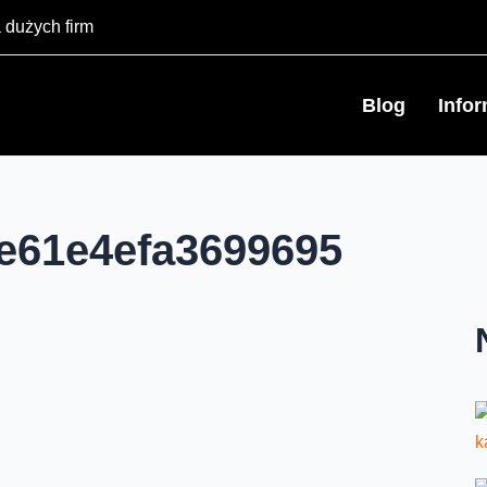
 dużych firm
Blog
Info
fe61e4efa3699695