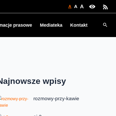
A
A
A
Searc
rmacje prasowe
Mediateka
Kontakt
Najnowsze wpisy
rozmowy-przy-kawie