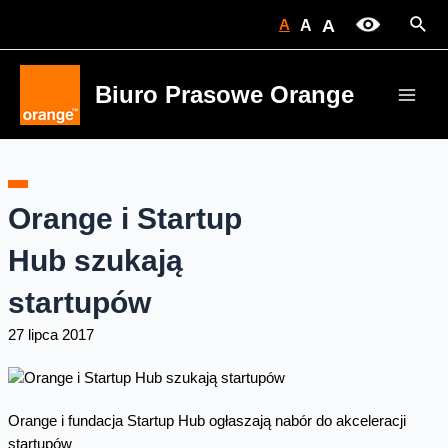
Skip
Sear
A
A
A
to
content
Biuro Prasowe Orange
Main
Men
Orange i Startup
Hub szukają
startupów
27 lipca 2017
Orange i fundacja Startup Hub ogłaszają nabór do akceleracji
startupów