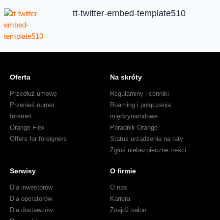
tt-twitter-embed-template510
Oferta
Na skróty
Przedłuż umowę
Regulaminy i cenniki
Przenieś numer
Roaming i połączenia
Internet
międzynarodowe
Orange Flex
Poradnik Orange
Offers for foreigners
Status urządzenia na raty
Zgłoś niebezpieczne treści
Serwisy
O firmie
Dla inwestorów
O nas
Dla operatorów
Kariera
Dla dostawców
Znajdź salon