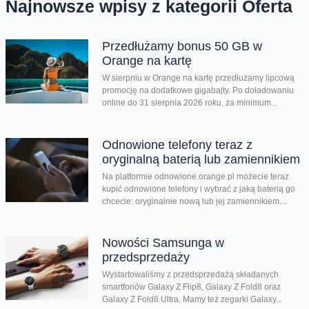
Najnowsze wpisy z kategorii Oferta
Przedłużamy bonus 50 GB w
Orange na kartę
W sierpniu w Orange na kartę przedłużamy lipcową
promocję na dodatkowe gigabajty. Po doładowaniu
online do 31 sierpnia 2026 roku, za minimum...
Odnowione telefony teraz z
oryginalną baterią lub zamiennikiem
Na platformie odnowione.orange.pl możecie teraz
kupić odnowione telefony i wybrać z jaką baterią go
chcecie: oryginalnie nową lub jej zamiennikiem....
Nowości Samsunga w
przedsprzedaży
Wystartowaliśmy z przedsprzedażą składanych
smartfonów Galaxy Z Flip8, Galaxy Z Fold8 oraz
Galaxy Z Fold8 Ultra. Mamy też zegarki Galaxy...