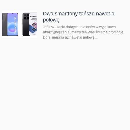
Dwa smartfony tańsze nawet o
połowę
Jeśli szukacie dobrych telefonów w wyjątkowo
atrakcyjnej cenie, mamy dla Was świetną promocję.
Do 9 sierpnia aż nawet o połowę...
Premiera składanego Honora Magic
V6
Kolejny składany smartfon klasy premium pojawił się
w naszej ofercie. Honor Magic V6 zachwyca
eleganckim wyglądem, wysoką wydajnością i
innowacyjnymi rozwiązaniami....
Oferta
Na skróty
Przedłuż umowę
Regulaminy i cenniki