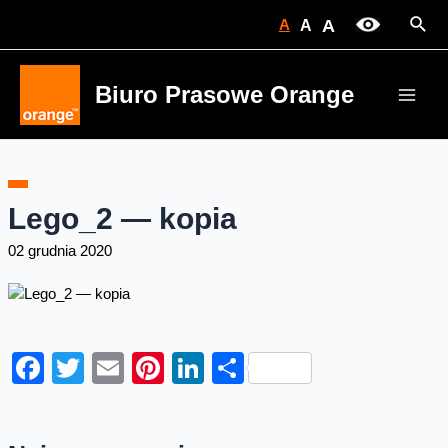
Skip
Sear
A
A
A
to
content
Biuro Prasowe Orange
Main
Men
Lego_2 — kopia
02 grudnia 2020
Facebook
Twitter
Email
Pinterest
LinkedIn
Share