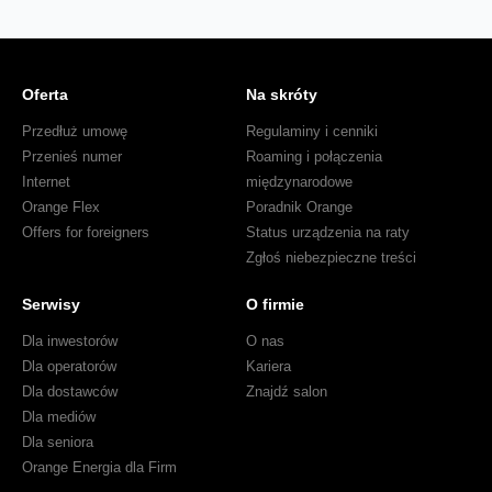
Oferta
Na skróty
Przedłuż umowę
Regulaminy i cenniki
Przenieś numer
Roaming i połączenia
Internet
międzynarodowe
Orange Flex
Poradnik Orange
Offers for foreigners
Status urządzenia na raty
Zgłoś niebezpieczne treści
Serwisy
O firmie
Dla inwestorów
O nas
Dla operatorów
Kariera
Dla dostawców
Znajdź salon
Dla mediów
Dla seniora
Orange Energia dla Firm