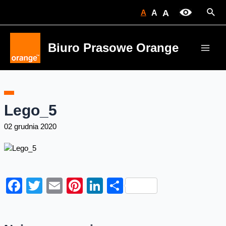
Skip
Sear
A
A
A
to
content
Biuro Prasowe Orange
Main
Men
Lego_5
02 grudnia 2020
Facebook
Twitter
Email
Pinterest
LinkedIn
Share