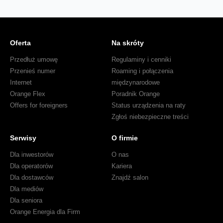
Oferta
Na skróty
Przedłuż umowę
Regulaminy i cenniki
Przenieś numer
Roaming i połączenia
Internet
międzynarodowe
Orange Flex
Poradnik Orange
Offers for foreigners
Status urządzenia na raty
Zgłoś niebezpieczne treści
Serwisy
O firmie
Dla inwestorów
O nas
Dla operatorów
Kariera
Dla dostawców
Znajdź salon
Dla mediów
Dla seniora
Orange Energia dla Firm