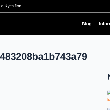
 dużych firm
Blog
Info
4483208ba1b743a79