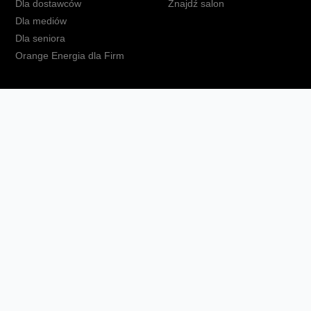
Dla dostawców
Znajdź salon
Dla mediów
Dla seniora
Orange Energia dla Firm
kt
Ochrona danych osobowych
Polityka prywatności
Zmień ust
Fundacja Orange
Telefon domowy
Dbam o bliskich
Ra