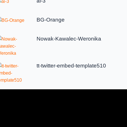
ai-3
BG-Orange
Nowak-Kawalec-Weronika
tt-twitter-embed-template510