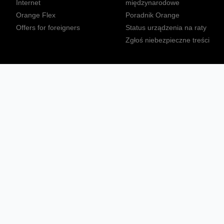
Internet
międzynarodowe
Orange Flex
Poradnik Orange
Offers for foreigners
Status urządzenia na raty
Zgłoś niebezpieczne treści
Sprawdź mapę zasięgu
Konta
Ważne komunikaty
Regulamin serwisu
Warunki zakupów
Nieruchomości Orange
Multibox
Odpowiedzialny biznes
Tłumacz języka migowego
Confort+
© 2026 Orange Polska S.A. Wszystkie prawa zastrzeżone.