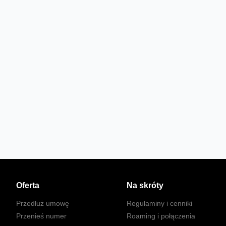
Oferta
Na skróty
Przedłuż umowę
Regulaminy i cenniki
Przenieś numer
Roaming i połączenia