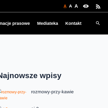
A
A
A
Searc
rmacje prasowe
Mediateka
Kontakt
Najnowsze wpisy
rozmowy-przy-kawie