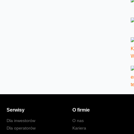
Serwisy
O firmie
Dla inwestorów
O nas
Dla operatorów
Kariera