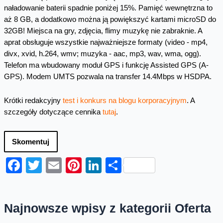
naładowanie baterii spadnie poniżej 15%. Pamięć wewnętrzna to
aż 8 GB, a dodatkowo można ją powiększyć kartami microSD do
32GB! Miejsca na gry, zdjęcia, flimy muzykę nie zabraknie. A
aprat obsługuje wszystkie najważniejsze formaty (video - mp4,
divx, xvid, h.264, wmv; muzyka - aac, mp3, wav, wma, ogg).
Telefon ma wbudowany moduł GPS i funkcję Assisted GPS (A-
GPS). Modem UMTS pozwala na transfer 14.4Mbps w HSDPA.
Krótki redakcyjny
test i konkurs na blogu korporacyjnym
. A
szczegóły dotyczące cennika
tutaj
.
Skomentuj
Facebook
Twitter
Email
Pinterest
LinkedIn
Share
Najnowsze wpisy z kategorii Oferta