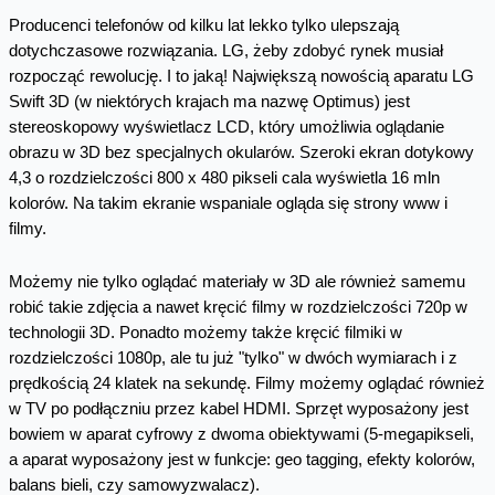
Producenci telefonów od kilku lat lekko tylko ulepszają
dotychczasowe rozwiązania. LG, żeby zdobyć rynek musiał
rozpocząć rewolucję. I to jaką! Największą nowością aparatu LG
Swift 3D (w niektórych krajach ma nazwę Optimus) jest
stereoskopowy wyświetlacz LCD, który umożliwia oglądanie
obrazu w 3D bez specjalnych okularów. Szeroki ekran dotykowy
4,3 o rozdzielczości 800 x 480 pikseli cala wyświetla 16 mln
kolorów. Na takim ekranie wspaniale ogląda się strony www i
filmy.
Możemy nie tylko oglądać materiały w 3D ale również samemu
robić takie zdjęcia a nawet kręcić filmy w rozdzielczości 720p w
technologii 3D. Ponadto możemy także kręcić filmiki w
rozdzielczości 1080p, ale tu już "tylko" w dwóch wymiarach i z
prędkością 24 klatek na sekundę. Filmy możemy oglądać również
w TV po podłączniu przez kabel HDMI. Sprzęt wyposażony jest
bowiem w aparat cyfrowy z dwoma obiektywami (5-megapikseli,
a aparat wyposażony jest w funkcje: geo tagging, efekty kolorów,
balans bieli, czy samowyzwalacz).