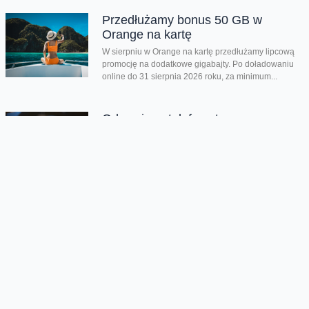
Przedłużamy bonus 50 GB w
Orange na kartę
W sierpniu w Orange na kartę przedłużamy lipcową
promocję na dodatkowe gigabajty. Po doładowaniu
online do 31 sierpnia 2026 roku, za minimum...
Odnowione telefony teraz z
oryginalną baterią lub zamiennikiem
Na platformie odnowione.orange.pl możecie teraz
kupić odnowione telefony i wybrać z jaką baterią go
chcecie: oryginalnie nową lub jej zamiennikiem....
Nowości Samsunga w
przedsprzedaży
Wystartowaliśmy z przedsprzedażą składanych
smartfonów Galaxy Z Flip8, Galaxy Z Fold8 oraz
Galaxy Z Fold8 Ultra. Mamy też zegarki Galaxy...