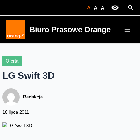
Skip
Sear
A
A
A
to
content
Biuro Prasowe Orange
Main
Men
Oferta
LG Swift 3D
Redakcja
18 lipca 2011