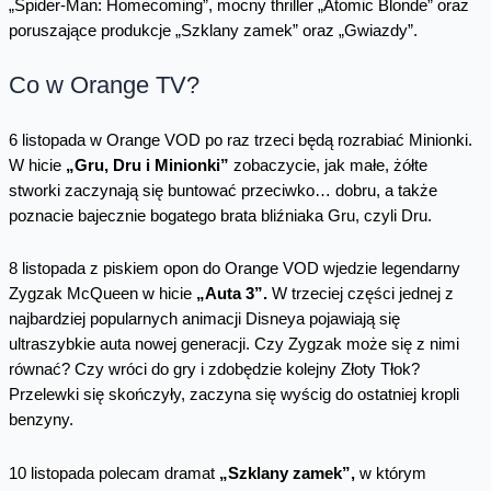
„Spider-Man: Homecoming”, mocny thriller „Atomic Blonde” oraz
poruszające produkcje „Szklany zamek” oraz „Gwiazdy”.
Co w Orange TV?
6 listopada w Orange VOD po raz trzeci będą rozrabiać Minionki.
W hicie
„Gru, Dru i Minionki”
zobaczycie, jak małe, żółte
stworki zaczynają się buntować przeciwko… dobru, a także
poznacie bajecznie bogatego brata bliźniaka Gru, czyli Dru.
8 listopada z piskiem opon do Orange VOD wjedzie legendarny
Zygzak McQueen w hicie
„Auta 3”.
W trzeciej części jednej z
najbardziej popularnych animacji Disneya pojawiają się
ultraszybkie auta nowej generacji. Czy Zygzak może się z nimi
równać? Czy wróci do gry i zdobędzie kolejny Złoty Tłok?
Przelewki się skończyły, zaczyna się wyścig do ostatniej kropli
benzyny.
10 listopada polecam dramat
„Szklany zamek”,
w którym