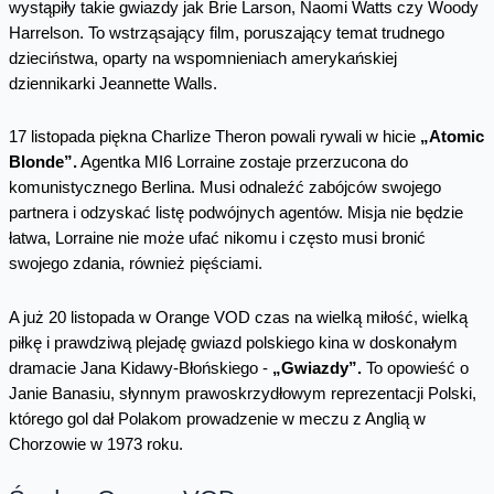
wystąpiły takie gwiazdy jak Brie Larson, Naomi Watts czy Woody
Harrelson. To wstrząsający film, poruszający temat trudnego
dzieciństwa, oparty na wspomnieniach amerykańskiej
dziennikarki Jeannette Walls.
17 listopada piękna Charlize Theron powali rywali w hicie
„Atomic
Blonde”.
Agentka MI6 Lorraine zostaje przerzucona do
komunistycznego Berlina. Musi odnaleźć zabójców swojego
partnera i odzyskać listę podwójnych agentów. Misja nie będzie
łatwa, Lorraine nie może ufać nikomu i często musi bronić
swojego zdania, również pięściami.
A już 20 listopada w Orange VOD czas na wielką miłość, wielką
piłkę i prawdziwą plejadę gwiazd polskiego kina w doskonałym
dramacie Jana Kidawy-Błońskiego -
„Gwiazdy”.
To opowieść o
Janie Banasiu, słynnym prawoskrzydłowym reprezentacji Polski,
którego gol dał Polakom prowadzenie w meczu z Anglią w
Chorzowie w 1973 roku.