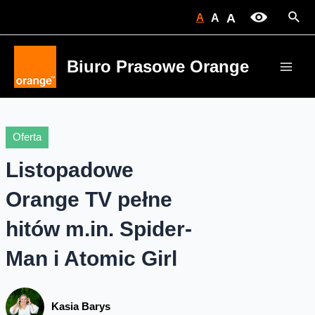
Skip
Sear
A
A
A
to
content
Biuro Prasowe Orange
Main
Men
Oferta
Listopadowe
Orange TV pełne
hitów m.in. Spider-
Man i Atomic Girl
Kasia Barys