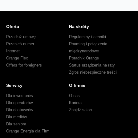
Oferta
Na skróty
Przedłuż umowę
Regulaminy i cenniki
Przenieś numer
Roaming i połączenia
Internet
międzynarodowe
Orange Flex
Poradnik Orange
Offers for foreigners
Status urządzenia na raty
Zgłoś niebezpieczne treści
Serwisy
O firmie
Dla inwestorów
O nas
Dla operatorów
Kariera
Dla dostawców
Znajdź salon
Dla mediów
Dla seniora
Orange Energia dla Firm