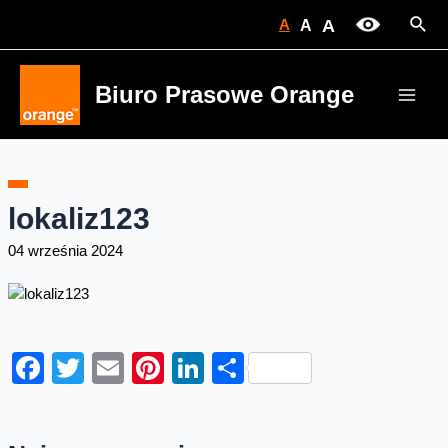
Skip
Sear
A
A
A
to
content
Biuro Prasowe Orange
Main
Men
lokaliz123
04 września 2024
Facebook
Twitter
Email
Pinterest
LinkedIn
Share