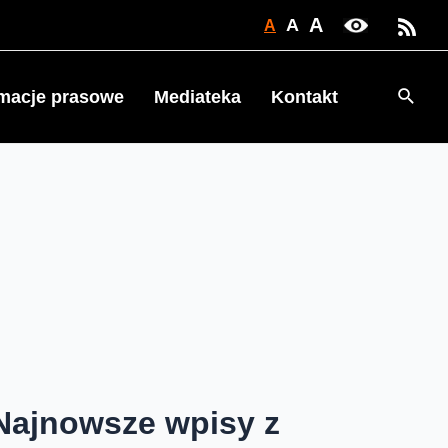
A
A
A
Searc
rmacje prasowe
Mediateka
Kontakt
Najnowsze wpisy z