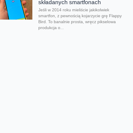
składanych smartfonach
Jeśli w 2014 roku mieliście jakikolwiek
smartfon, z pewnością kojarzycie grę Flappy
Bird. To banalnie prosta, wręcz pikselowa
produkcja o...
Kolejna odsłona legendarnego
hitu zachwyciła graczy
Nadeszły bardzo dobre czasy dla graczy.
Kolejna produkcja zachwyciła na całym
świecie i udowodniła, że pirackie klimaty
wciąż potrafią wywołać...
Rozegraj własny mundial w
FC26
Jeśli lubisz piłkarskie gry na pewno
zauważyłeś, że w EA Sports FC brakuje
oficjalnego mundialu. Twórcy znaleźli na to
swój...