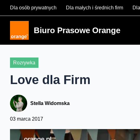
Skip
Dla osób prywatnych
Dla małych i średnich firm
Dla
to
content
Biuro Prasowe Orange
Rozrywka
Love dla Firm
Stella Widomska
03 marca 2017