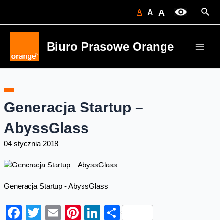
Skip
Sear
A
A
A
to
content
Biuro Prasowe Orange
Main
Men
Generacja Startup –
AbyssGlass
04 stycznia 2018
Generacja Startup - AbyssGlass
Facebook
Twitter
Email
Pinterest
LinkedIn
Share