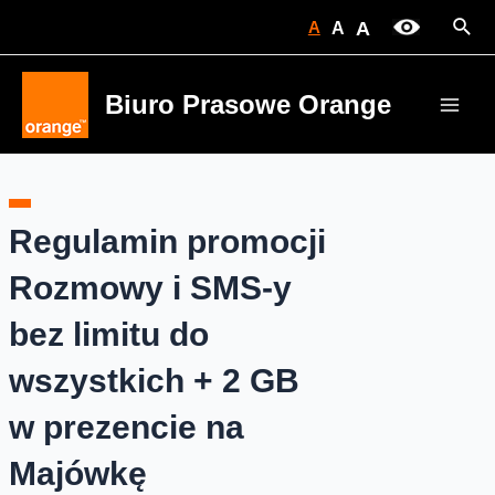
Skip
Sear
A
A
A
to
content
Biuro Prasowe Orange
Main
Men
Regulamin promocji
Rozmowy i SMS-y
bez limitu do
wszystkich + 2 GB
w prezencie na
Majówkę