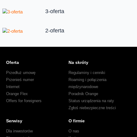
3-oferta
2-oferta
Oferta
Na skróty
Przedłuż umowę
Regulaminy i cenniki
Przenieś numer
Roaming i połączenia
Internet
międzynarodowe
Orange Flex
Poradnik Orange
Offers for foreigners
Status urządzenia na raty
Zgłoś niebezpieczne treści
Serwisy
O firmie
Dla inwestorów
O nas