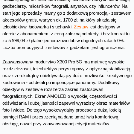
gadżeciarzy, miłośników fotografii, artystów, czy influncerów. Na
start jego sprzedaży mamy go z dodatkową promocją - zestawem
akcesoriów gratis, wartych ok. 1700 zł, na który składa się
teleobiektyw, ładowarka i słuchawki.
Zestaw
jest dostępny w
ofercie z abonamentem, z ceną zależną od oferty, i bez kontraktu
za 5 999,04 zł płatne jednorazowo lub w dogodnych ratach 0%.
Liczba promocyjnych zestawów z gadżetami jest ograniczona.
Zaawansowany moduł vivo X300 Pro 5G ma matrycę wysokiej
rozdzielczości, teleobiektyw peryskopowy z optyczną stabilizacją
oraz szerokokątny obiektyw dający duże możliwości kreatywnego
kadrowania - od detali po imponujące panoramy. Dodatkowy
obiektyw w zestawie rozszerza zakres zastosowań
fotograficznych. Ekran AMOLED o wysokiej częstotliwości
odświeżania i dużej jasności zapewni wyrazisty obraz materiałów
foto i wideo. Do tego wysokowydajny procesor z dużą ilością
pamięci RAM i przestrzenią na dane umożliwia komfortową
obsługę, nawet przy zaawansowanej edycji materiałów.