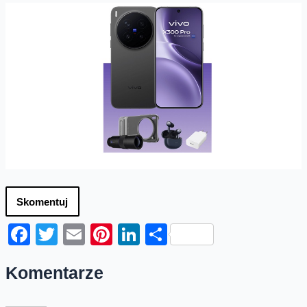
Skomentuj
Facebook
Twitter
Email
Pinterest
LinkedIn
Share
Komentarze