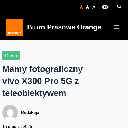
Skip
Sear
A
A
A
to
content
Biuro Prasowe Orange
Main
Men
Oferta
Mamy fotograficzny
vivo X300 Pro 5G z
teleobiektywem
Redakcja
15 grudnia 2025