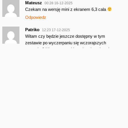
Mateusz
00:28 16-12-2025
Czekam na wersję mini z ekranem 6,3 cala
Odpowiedz
Patriko
12:23 17-12-2025
Witam czy będzie jeszcze dostępny w tym
zestawie po wyczerpaniu się wczorajszych
zapasów? Niestety za późno się zdecydowałem.
Odpowiedz
Blazej
16:51 22-12-2025
Kiedy będzie na powrót dostępny ? Nie ważne
czy z zestawem czy bez
Odpowiedz
Wojtek Jabczyński
15:00 23-12-2025
Są już dostępne:
https://www.orange.pl/esklep/smartfony/inny/vivo-
x300-pro-5g-16-512gb-telephoto-extender—s-