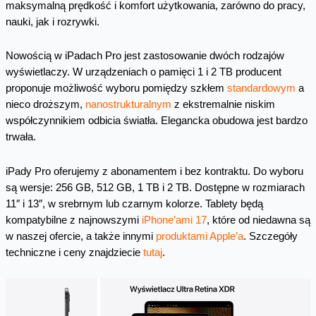
maksymalną prędkość i komfort użytkowania, zarówno do pracy,
nauki, jak i rozrywki.
Nowością w iPadach Pro jest zastosowanie dwóch rodzajów
wyświetlaczy. W urządzeniach o pamięci 1 i 2 TB producent
proponuje możliwość wyboru pomiędzy szkłem
standardowym
a
nieco droższym,
nanostrukturalnym
z ekstremalnie niskim
współczynnikiem odbicia światła. Elegancka obudowa jest bardzo
trwała.
iPady Pro oferujemy z abonamentem i bez kontraktu. Do wyboru
są wersje: 256 GB, 512 GB, 1 TB i 2 TB. Dostępne w rozmiarach
11″ i 13″, w srebrnym lub czarnym kolorze. Tablety będą
kompatybilne z najnowszymi
iPhone’ami 17
, które od niedawna są
w naszej ofercie, a także innymi
produktami Apple’a
. Szczegóły
techniczne i ceny znajdziecie
tutaj
.