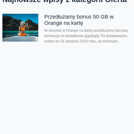
Przedłużamy bonus 50 GB w
Orange na kartę
W sierpniu w Orange na kartę przedłużamy lipcową
promocję na dodatkowe gigabajty. Po doładowaniu
online do 31 sierpnia 2026 roku, za minimum...
Odnowione telefony teraz z
oryginalną baterią lub zamiennikiem
Na platformie odnowione.orange.pl możecie teraz
kupić odnowione telefony i wybrać z jaką baterią go
chcecie: oryginalnie nową lub jej zamiennikiem....
Nowości Samsunga w
przedsprzedaży
Wystartowaliśmy z przedsprzedażą składanych
smartfonów Galaxy Z Flip8, Galaxy Z Fold8 oraz
Galaxy Z Fold8 Ultra. Mamy też zegarki Galaxy...