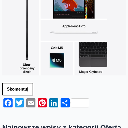
Skomentuj
Facebook
Twitter
Email
Pinterest
LinkedIn
Share
Najnowsze wpisy z kategorii Oferta