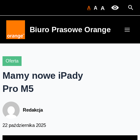
Skip
Sear
A
A
A
to
content
Biuro Prasowe Orange
Main
Men
Oferta
Mamy nowe iPady
Pro M5
Redakcja
22 października 2025