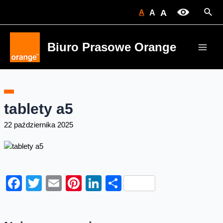
Skip
Sear
A
A
A
to
content
Biuro Prasowe Orange
Main
Men
tablety a5
22 października 2025
Facebook
Twitter
Email
Pinterest
LinkedIn
Share