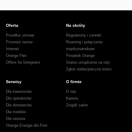
Oferta
Na skróty
Przedłuż umowę
Regulaminy i cenniki
Przenieś numer
Roaming i połączenia
Internet
międzynarodowe
Orange Flex
Poradnik Orange
Offers for foreigners
Status urządzenia na raty
Zgłoś niebezpieczne treści
Serwisy
O firmie
Dla inwestorów
O nas
Dla operatorów
Kariera
Dla dostawców
Znajdź salon
Dla mediów
Dla seniora
Orange Energia dla Firm