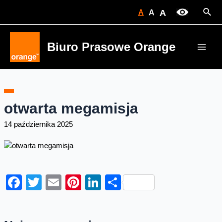
Skip
Sear
A
A
A
to
content
Biuro Prasowe Orange
Main
Men
otwarta megamisja
14 października 2025
Facebook
Twitter
Email
Pinterest
LinkedIn
Share