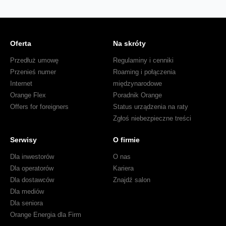
Oferta
Na skróty
Przedłuż umowę
Regulaminy i cenniki
Przenieś numer
Roaming i połączenia
Internet
międzynarodowe
Orange Flex
Poradnik Orange
Offers for foreigners
Status urządzenia na raty
Zgłoś niebezpieczne treści
Serwisy
O firmie
Dla inwestorów
O nas
Dla operatorów
Kariera
Dla dostawców
Znajdź salon
Dla mediów
Dla seniora
Orange Energia dla Firm