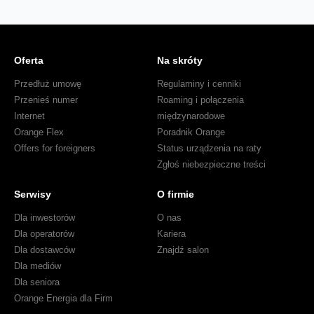
Oferta
Na skróty
Przedłuż umowę
Regulaminy i cenniki
Przenieś numer
Roaming i połączenia
Internet
międzynarodowe
Orange Flex
Poradnik Orange
Offers for foreigners
Status urządzenia na raty
Zgłoś niebezpieczne treści
Serwisy
O firmie
Dla inwestorów
O nas
Dla operatorów
Kariera
Dla dostawców
Znajdź salon
Dla mediów
Dla seniora
Orange Energia dla Firm