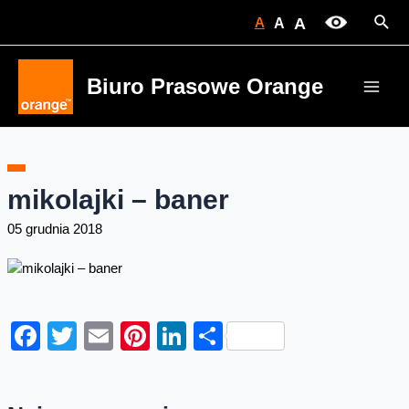
Skip
Sear
A
A
A
to
content
Biuro Prasowe Orange
Main
Men
mikolajki – baner
05 grudnia 2018
Facebook
Twitter
Email
Pinterest
LinkedIn
Share