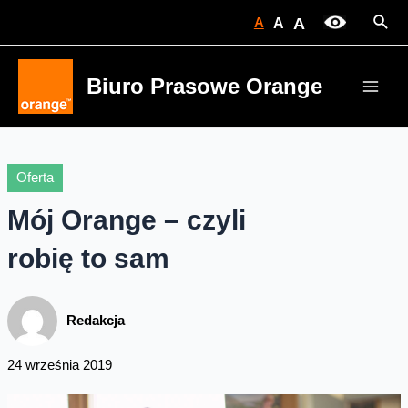
Skip
Sear
A
A
A
to
content
Biuro Prasowe Orange
Main
Men
Oferta
Mój Orange – czyli
robię to sam
Redakcja
24 września 2019