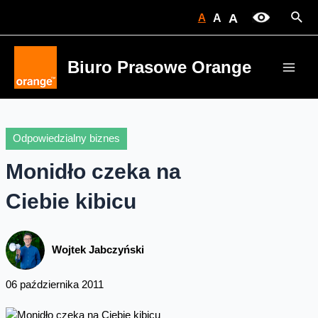
Skip
Sear
A
A
A
to
content
Biuro Prasowe Orange
Main
Men
Odpowiedzialny biznes
Monidło czeka na
Ciebie kibicu
Wojtek Jabczyński
06 października 2011