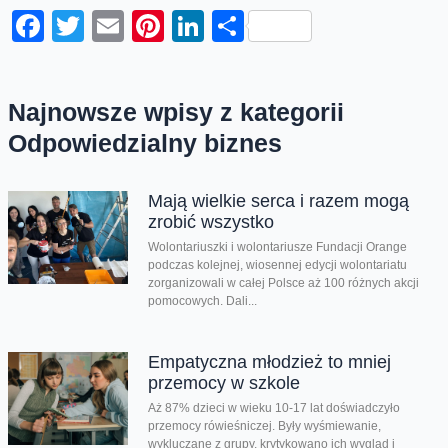
Facebook
Twitter
Email
Pinterest
LinkedIn
Share
Najnowsze wpisy z kategorii
Odpowiedzialny biznes
Mają wielkie serca i razem mogą
zrobić wszystko
Wolontariuszki i wolontariusze Fundacji Orange
podczas kolejnej, wiosennej edycji wolontariatu
zorganizowali w całej Polsce aż 100 różnych akcji
pomocowych. Dali...
Empatyczna młodzież to mniej
przemocy w szkole
Aż 87% dzieci w wieku 10-17 lat doświadczyło
przemocy rówieśniczej. Były wyśmiewanie,
wykluczane z grupy, krytykowano ich wygląd i