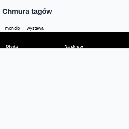
Chmura tagów
monidło
wystawa
Oferta
Na skróty
Przedłuż umowę
Regulaminy i cenniki
Przenieś numer
Roaming i połączenia
Internet
międzynarodowe
Orange Flex
Poradnik Orange
Offers for foreigners
Status urządzenia na raty
Zgłoś niebezpieczne treści
Serwisy
O firmie
Dla inwestorów
O nas
Dla operatorów
Kariera
Dla dostawców
Znajdź salon