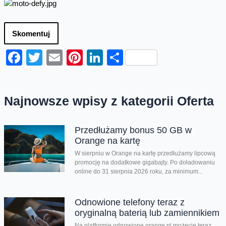
Skomentuj
Facebook
Twitter
Email
Pinterest
LinkedIn
Share
Najnowsze wpisy z kategorii Oferta
Przedłużamy bonus 50 GB w
Orange na kartę
W sierpniu w Orange na kartę przedłużamy lipcową
promocję na dodatkowe gigabajty. Po doładowaniu
online do 31 sierpnia 2026 roku, za minimum...
Odnowione telefony teraz z
oryginalną baterią lub zamiennikiem
Na platformie odnowione.orange.pl możecie teraz