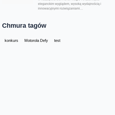
eleganckim wyglądem, wysoką wydajnością i
innowacyjnymi rozwiązaniami....
Chmura tagów
konkurs
Motorola Defy
test
Oferta
Na skróty
Przedłuż umowę
Regulaminy i cenniki
Przenieś numer
Roaming i połączenia
Internet
międzynarodowe
Orange Flex
Poradnik Orange
Offers for foreigners
Status urządzenia na raty
Zgłoś niebezpieczne treści
Serwisy
O firmie
Dla inwestorów
O nas