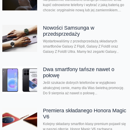
kupić odnowione telefony i wybrać z jaką baterią go
chcecie: oryginalnie nową lub jej zamiennikiem....
Nowości Samsunga w
przedsprzedaży
Wystartowaliśmy z przedsprzedażą składanych
smartfonów Galaxy Z Flip8, Galaxy Z Fold8 oraz
Galaxy Z Fold8 Ultra. Mamy też zegarki Galaxy...
Dwa smartfony tańsze nawet o
połowę
Jeśli szukacie dobrych telefonów w wyjątkowo
atrakcyjnej cenie, mamy dla Was świetną promocję.
Do 9 sierpnia aż nawet o połowę...
Premiera składanego Honora Magic
V6
Kolejny składany smartfon klasy premium pojawił się
w naszej ofercie. Honor Magic V6 zachwyca