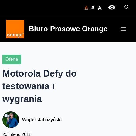
Skip
Sear
A
A
A
to
content
Biuro Prasowe Orange
Main
Men
Oferta
Motorola Defy do
testowania i
wygrania
Wojtek Jabczyński
20 lutego 2011