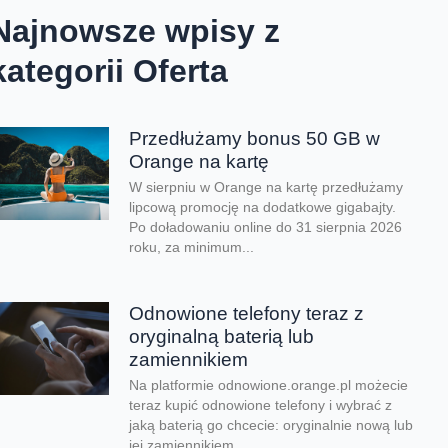
Najnowsze wpisy z
kategorii Oferta
Przedłużamy bonus 50 GB w
Orange na kartę
W sierpniu w Orange na kartę przedłużamy
lipcową promocję na dodatkowe gigabajty.
Po doładowaniu online do 31 sierpnia 2026
roku, za minimum...
Odnowione telefony teraz z
oryginalną baterią lub
zamiennikiem
Na platformie odnowione.orange.pl możecie
teraz kupić odnowione telefony i wybrać z
jaką baterią go chcecie: oryginalnie nową lub
jej zamiennikiem....