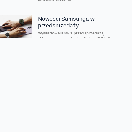
Nowości Samsunga w
przedsprzedaży
Wystartowaliśmy z przedsprzedażą
składanych smartfonów Galaxy Z Flip8,
Galaxy Z Fold8 oraz Galaxy Z Fold8 Ultra.
Mamy też zegarki Galaxy...
Dwa smartfony tańsze nawet o
połowę
Jeśli szukacie dobrych telefonów w
wyjątkowo atrakcyjnej cenie, mamy dla Was
świetną promocję. Do 9 sierpnia aż nawet o
połowę...
Premiera składanego Honora
Magic V6