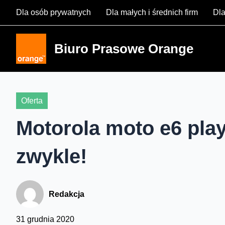
Skip
Dla osób prywatnych
Dla małych i średnich firm
Dla
to
content
Biuro Prasowe Orange
Oferta
Motorola moto e6 play
zwykle!
Redakcja
31 grudnia 2020