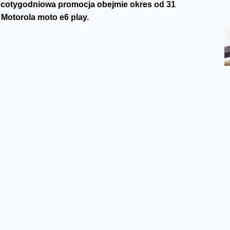
a cotygodniowa promocja obejmie okres od 31
 Motorola moto e6 play.
pad z black week, a w grudniu: przedświąteczne
 Na dodatek zarówno świąteczna oferta, jak i wyprzedaż
st trochę skromniejsza, choć jak zwykle jest ciekawa i z
nów.
niej o ok 72 złotych. Oferta obejmuje wszystkie Plany
 Love
(Mini, Standard, Extra czy Premium). Dotyczy to
 obsłudze telefon, bez zbędnych funkcji. Kompaktowy
ta się z niego jedną dłonią. Do dyspozycji mamy też
na powiększyć za pomocą karty microSD – nawet do 256
co zapewnia bezpieczne użytkowanie i rzadko zdarza się