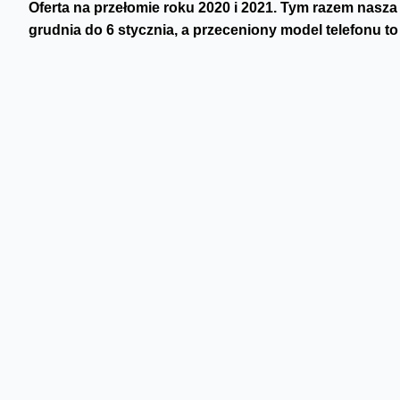
Oferta na przełomie roku 2020 i 2021. Tym razem nasz
grudnia do 6 stycznia, a przeceniony model telefonu to
Koniec roku obrodził nam w wiele akcji zniżkowych – listo
promocje, gwiazdkowe oferty i
wyprzedaż na koniec roku
.
cały czas trwają. Może dlatego tym razem oferta tygodnia je
dobrym telefonem, zaliczanym do kategorii tanich smartfo
Motorolę moto e6 play
kupimy - przez najbliższe 7 dni – ta
Mobilne (45, 55, 75), jak również każdy z pakietów
Orange
nowych, jaki i obecnych klientów Orange.
Motorola moto e6 play
to klasyczny, elegancki i prosty w
wymiar oraz lekkość sprzętu sprawiają, że wygodnie korzys
aparat, wytrzymałą baterię czy 32 GB pamięci, która moż
GB. Smartfon ten posiada też czytnik linii papilarnych – 