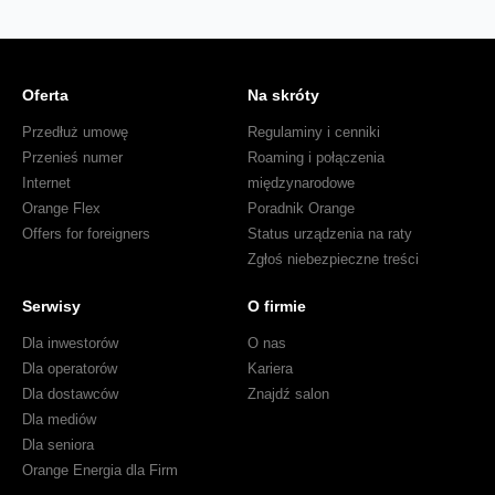
Oferta
Na skróty
Przedłuż umowę
Regulaminy i cenniki
Przenieś numer
Roaming i połączenia
Internet
międzynarodowe
Orange Flex
Poradnik Orange
Offers for foreigners
Status urządzenia na raty
Zgłoś niebezpieczne treści
Serwisy
O firmie
Dla inwestorów
O nas
Dla operatorów
Kariera
Dla dostawców
Znajdź salon
Dla mediów
Dla seniora
Orange Energia dla Firm