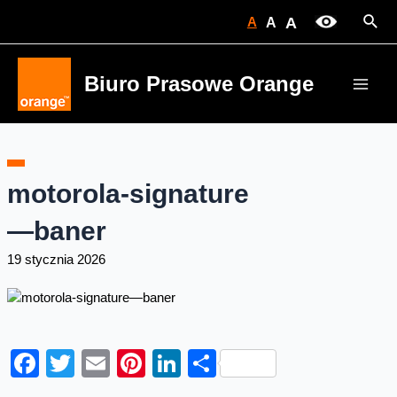
Skip
Sear
A
A
A
to
content
Biuro Prasowe Orange
Main
Men
motorola-signature
—baner
19 stycznia 2026
Facebook
Twitter
Email
Pinterest
LinkedIn
Share