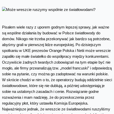
Pisałem wiele razy z uporem godnym lepszej sprawy, jak ważne
są wspólne działania by budować w Polsce światłowody do
domów. Nikogo nie trzeba przekonywać jak bardzo są potrzebne,
abyśmy grali w pierwszej lidze europejskiej. Po dzisiejszym
spotkaniu w UKE prezesów Orange Polska i Netii może wreszcie
zapaliło się małe światełko do współpracy między konkurentami.
Oczywiście żadnych twardych zobowiązań na tym etapie być nie
mogło, ale firmy przeanalizują tzw. „model francuski” i odpowiedzą
sobie na pytanie, czy można go zadoptować na warunki polskie.
W skrócie chodzi w nim o to, że operatorzy budują oddzielnie sieci
światłowodowe, które się nie dublują, a później udostępniają je
sobie na ustalonych zasadach i cenie. Rozwiązanie godne
rozważenia i mam nadzieję, że do przeskoczenia przez
regulacyjny płot, który ustawiła Komisja Europejska.
Najważniejsze jednak, że wreszcie ze światłowodami ruszyliśmy