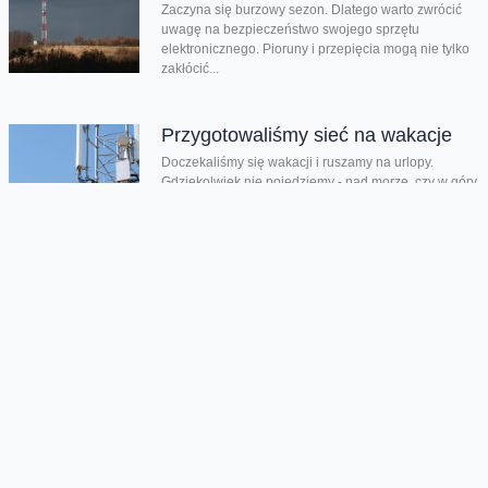
Zaczyna się burzowy sezon. Dlatego warto zwrócić
uwagę na bezpieczeństwo swojego sprzętu
elektronicznego. Pioruny i przepięcia mogą nie tylko
zakłócić...
Przygotowaliśmy sieć na wakacje
Doczekaliśmy się wakacji i ruszamy na urlopy.
Gdziekolwiek nie pojedziemy - nad morze, czy w góry,
zazwyczaj chcemy mieć szybki...
Chmura tagów
Netia
sieć światłowodowa
współpraca
Oferta
Na skróty
Przedłuż umowę
Regulaminy i cenniki
Przenieś numer
Roaming i połączenia