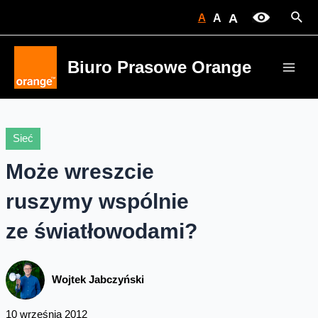
Skip
Sear
A
A
A
to
content
Biuro Prasowe Orange
Main
Men
Sieć
Może wreszcie
ruszymy wspólnie
ze światłowodami?
Wojtek Jabczyński
10 września 2012