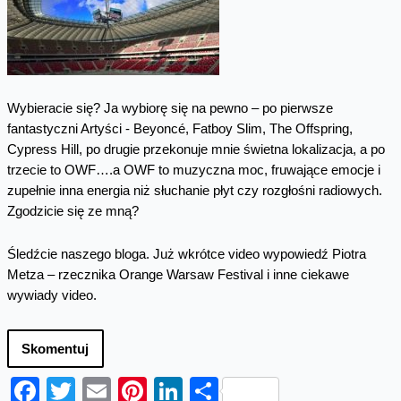
Wybieracie się? Ja wybiorę się na pewno – po pierwsze
fantastyczni Artyści - Beyoncé, Fatboy Slim, The Offspring,
Cypress Hill, po drugie przekonuje mnie świetna lokalizacja, a po
trzecie to OWF….a OWF to muzyczna moc, fruwające emocje i
zupełnie inna energia niż słuchanie płyt czy rozgłośni radiowych.
Zgodzicie się ze mną?
Śledźcie naszego bloga. Już wkrótce video wypowiedź Piotra
Metza – rzecznika Orange Warsaw Festival i inne ciekawe
wywiady video.
Skomentuj
Facebook
Twitter
Email
Pinterest
LinkedIn
Share