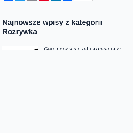
Najnowsze wpisy z kategorii
Rozrywka
Gamingowy sprzęt i akcesoria w
Orange Market
Orange Market to miejsce, które działa od niedawna.
Znajdziecie tam ponad tysiąc produktów od różnych
dostawców, w tym sprzęt i...
Tablet, składany smartfon i
wyjątkowa mysz
Dziś nieco spontanicznie mi wyszedł kolejny odcinek
gadżetowego nieregularnika. Spośród kolejnych
trzech sprzętów dwa to standard i jeden, który raz...