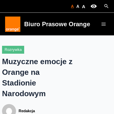
Skip
Sear
A
A
A
to
content
Biuro Prasowe Orange
Main
Men
Rozrywka
Muzyczne emocje z
Orange na
Stadionie
Narodowym
Redakcja