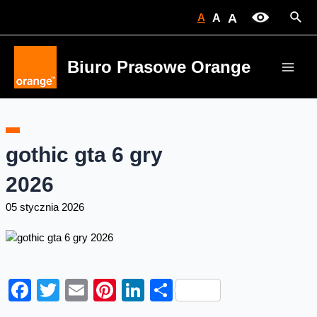
Skip
Sear
A
A
A
to
content
Biuro Prasowe Orange
Main
Men
gothic gta 6 gry
2026
05 stycznia 2026
Facebook
Twitter
Email
Pinterest
LinkedIn
Share