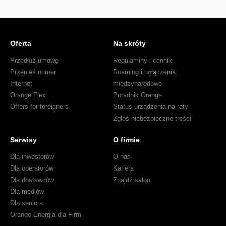
Oferta
Na skróty
Przedłuż umowę
Regulaminy i cenniki
Przenieś numer
Roaming i połączenia
Internet
międzynarodowe
Orange Flex
Poradnik Orange
Offers for foreigners
Status urządzenia na raty
Zgłoś niebezpieczne treści
Serwisy
O firmie
Dla inwestorów
O nas
Dla operatorów
Kariera
Dla dostawców
Znajdź salon
Dla mediów
Dla seniora
Orange Energia dla Firm