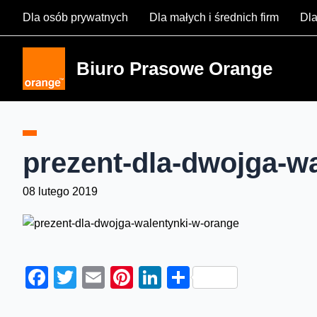
Skip
Dla osób prywatnych
Dla małych i średnich firm
Dla
to
content
Biuro Prasowe Orange
prezent-dla-dwojga-w
08 lutego 2019
Facebook
Twitter
Email
Pinterest
LinkedIn
Share