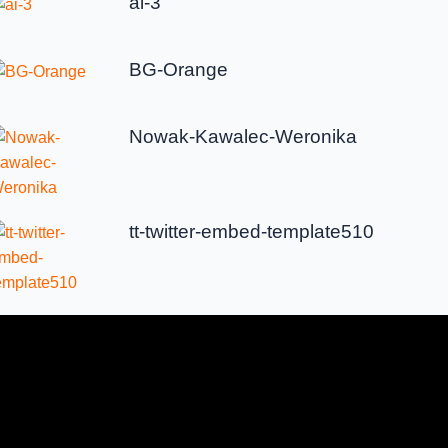
ai-3
BG-Orange
Nowak-Kawalec-Weronika
tt-twitter-embed-template510