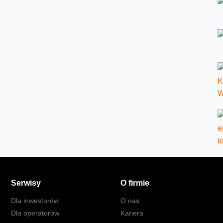
Serwisy
O firmie
Dla inwestorów
O nas
Dla operatorów
Kariera