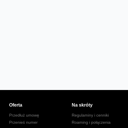
Oferta
Na skróty
Przedłuż umowę
Regulaminy i cenniki
Przenieś numer
Roaming i połączenia