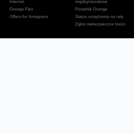
Internet
międzynarodowe
Orange Flex
Poradnik Orange
Offers for foreigners
Status urządzenia na raty
Zgłoś niebezpieczne treści
Sprawdź mapę zasięgu
Konta
Ważne komunikaty
Regulamin serwisu
Warunki zakupów
Nieruchomości Orange
Multibox
Odpowiedzialny biznes
Tłumacz języka migowego
Confort+
© 2026 Orange Polska S.A. Wszystkie prawa zastrzeżone.