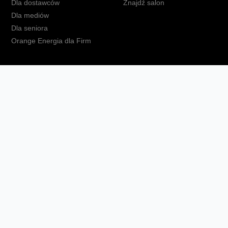
Dla dostawców
Znajdź salon
Dla mediów
Dla seniora
Orange Energia dla Firm
kt
Ochrona danych osobowych
Polityka prywatności
Zmień ust
Fundacja Orange
Telefon domowy
Dbam o bliskich
Ra