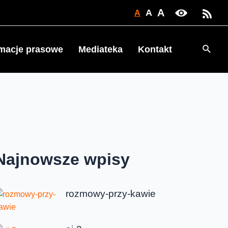
A
A
A
Searc
rmacje prasowe
Mediateka
Kontakt
Najnowsze wpisy
rozmowy-przy-kawie