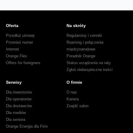
Oferta
Na skróty
Przedłuż umowę
Regulaminy i cenniki
Przenieś numer
Roaming i połączenia
Internet
międzynarodowe
Orange Flex
Poradnik Orange
Offers for foreigners
Status urządzenia na raty
Zgłoś niebezpieczne treści
Serwisy
O firmie
Dla inwestorów
O nas
Dla operatorów
Kariera
Dla dostawców
Znajdź salon
Dla mediów
Dla seniora
Orange Energia dla Firm