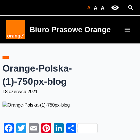
Skip
Sear
A
A
A
to
content
Biuro Prasowe Orange
Main
Men
Orange-Polska-
(1)-750px-blog
18 czerwca 2021
Facebook
Twitter
Email
Pinterest
LinkedIn
Share