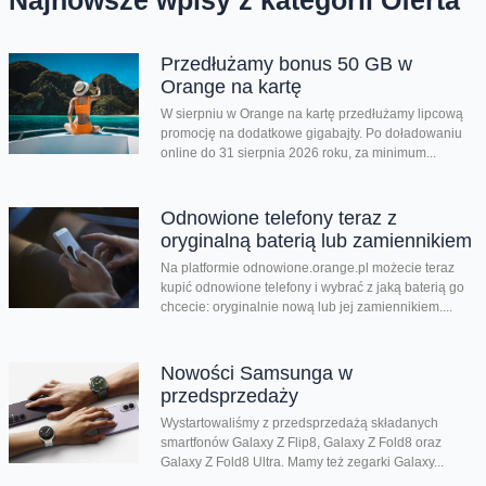
Najnowsze wpisy z kategorii Oferta
Przedłużamy bonus 50 GB w
Orange na kartę
W sierpniu w Orange na kartę przedłużamy lipcową
promocję na dodatkowe gigabajty. Po doładowaniu
online do 31 sierpnia 2026 roku, za minimum...
Odnowione telefony teraz z
oryginalną baterią lub zamiennikiem
Na platformie odnowione.orange.pl możecie teraz
kupić odnowione telefony i wybrać z jaką baterią go
chcecie: oryginalnie nową lub jej zamiennikiem....
Nowości Samsunga w
przedsprzedaży
Wystartowaliśmy z przedsprzedażą składanych
smartfonów Galaxy Z Flip8, Galaxy Z Fold8 oraz
Galaxy Z Fold8 Ultra. Mamy też zegarki Galaxy...