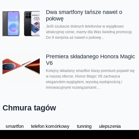
Dwa smartfony tańsze nawet o
połowę
Jeśli szukacie dobrych telefonów w wyjątkowo
atrakcyjnej cenie, mamy dla Was świetną promocję.
Do 9 sierpnia aż nawet o połowę...
Premiera składanego Honora Magic
V6
Kolejny składany smartfon klasy premium pojawił się
w naszej ofercie. Honor Magic V6 zachwyca
eleganckim wyglądem, wysoką wydajnością i
innowacyjnymi rozwiązaniami....
Chmura tagów
smartfon
telefon komórkowy
tunning
ulepszenia