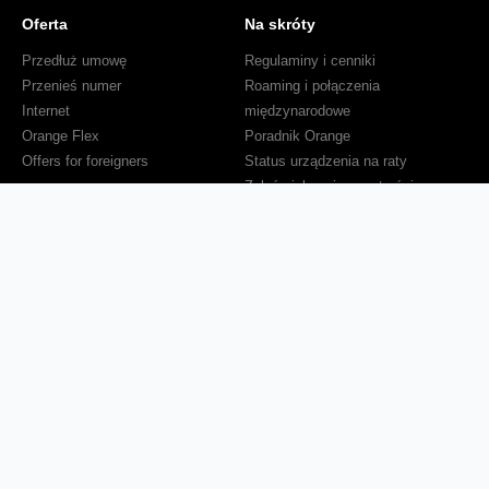
Oferta
Na skróty
Przedłuż umowę
Regulaminy i cenniki
Przenieś numer
Roaming i połączenia
Internet
międzynarodowe
Orange Flex
Poradnik Orange
Offers for foreigners
Status urządzenia na raty
Zgłoś niebezpieczne treści
Serwisy
O firmie
Dla inwestorów
O nas
Dla operatorów
Kariera
Dla dostawców
Znajdź salon
Dla mediów
Dla seniora
Orange Energia dla Firm