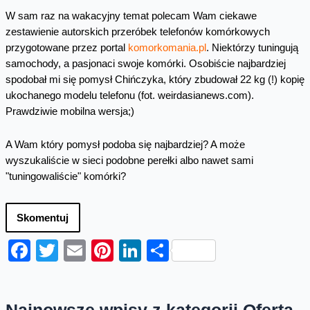
W sam raz na wakacyjny temat polecam Wam ciekawe
zestawienie autorskich przeróbek telefonów komórkowych
przygotowane przez portal
komorkomania.pl
. Niektórzy tuningują
samochody, a pasjonaci swoje komórki. Osobiście najbardziej
spodobał mi się pomysł Chińczyka, który zbudował 22 kg (!) kopię
ukochanego modelu telefonu (fot. weirdasianews.com).
Prawdziwie mobilna wersja;)
A Wam który pomysł podoba się najbardziej? A może
wyszukaliście w sieci podobne perełki albo nawet sami
"tuningowaliście" komórki?
Skomentuj
Facebook
Twitter
Email
Pinterest
LinkedIn
Share