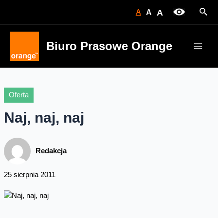
Skip
Sear
A
A
A
to
content
Biuro Prasowe Orange
Main
Men
Oferta
Naj, naj, naj
Redakcja
25 sierpnia 2011