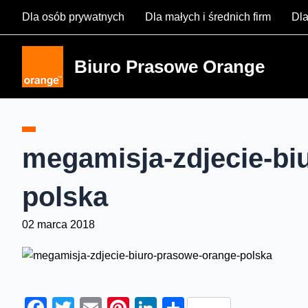
Skip
Dla osób prywatnych
Dla małych i średnich firm
Dla
to
content
Biuro Prasowe Orange
megamisja-zdjecie-bi
polska
02 marca 2018