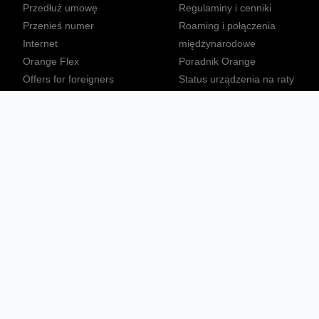
Przedłuż umowę
Regulaminy i cenniki
Przenieś numer
Roaming i połączenia
Internet
międzynarodowe
Orange Flex
Poradnik Orange
Offers for foreigners
Status urządzenia na raty
Zgłoś niebezpieczne treści
Sprawdź mapę zasięgu
Konta
Ważne komunikaty
Regulamin serwisu
Warunki zakupów
Nieruchomości Orange
Multibox
Odpowiedzialny biznes
Tłumacz języka migowego
Confort+