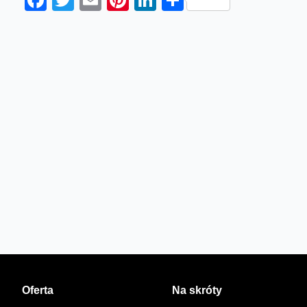
Facebook
Twitter
Email
Pinterest
LinkedIn
Share
Oferta
Na skróty