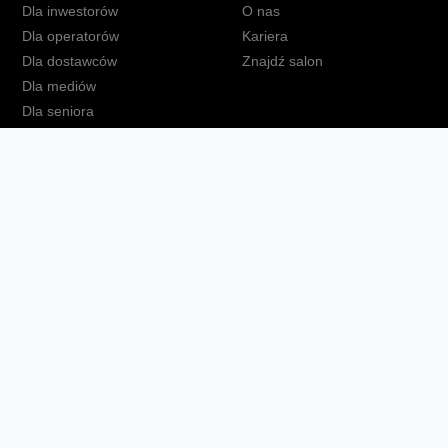
Dla inwestorów
O nas
Dla operatorów
Kariera
Dla dostawców
Znajdź salon
Dla mediów
Dla seniora
Orange Energia dla Firm
kt
Ochrona danych osobowych
Polityka prywatności
Zmień ust
Fundacja Orange
Telefon domowy
Dbam o bliskich
Ra