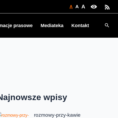
A
A
A
Searc
rmacje prasowe
Mediateka
Kontakt
Najnowsze wpisy
rozmowy-przy-kawie