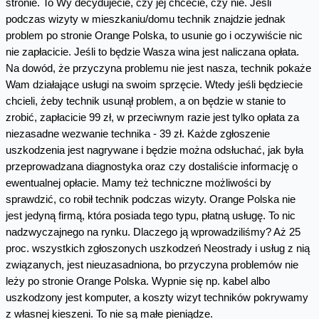
stronie. To Wy decydujecie, czy jej chcecie, czy nie. Jeśli
podczas wizyty w mieszkaniu/domu technik znajdzie jednak
problem po stronie Orange Polska, to usunie go i oczywiście nic
nie zapłacicie. Jeśli to będzie Wasza wina jest naliczana opłata.
Na dowód, że przyczyna problemu nie jest nasza, technik pokaże
Wam działające usługi na swoim sprzęcie. Wtedy jeśli będziecie
chcieli, żeby technik usunął problem, a on będzie w stanie to
zrobić, zapłacicie 99 zł, w przeciwnym razie jest tylko opłata za
niezasadne wezwanie technika - 39 zł. Każde zgłoszenie
uszkodzenia jest nagrywane i będzie można odsłuchać, jak była
przeprowadzana diagnostyka oraz czy dostaliście informację o
ewentualnej opłacie. Mamy też techniczne możliwości by
sprawdzić, co robił technik podczas wizyty. Orange Polska nie
jest jedyną firmą, która posiada tego typu, płatną usługę. To nic
nadzwyczajnego na rynku. Dlaczego ją wprowadziliśmy? Aż 25
proc. wszystkich zgłoszonych uszkodzeń Neostrady i usług z nią
związanych, jest nieuzasadniona, bo przyczyna problemów nie
leży po stronie Orange Polska. Wypnie się np. kabel albo
uszkodzony jest komputer, a koszty wizyt techników pokrywamy
z własnej kieszeni. To nie są małe pieniądze.