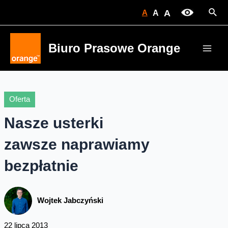
Skip
Sear
A
A
A
to
content
Biuro Prasowe Orange
Main
Men
Oferta
Nasze usterki
zawsze naprawiamy
bezpłatnie
Wojtek Jabczyński
22 lipca 2013