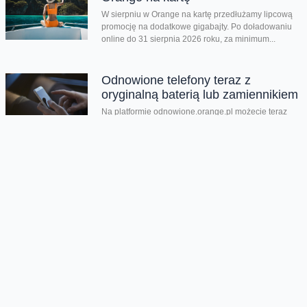
W sierpniu w Orange na kartę przedłużamy lipcową
promocję na dodatkowe gigabajty. Po doładowaniu
online do 31 sierpnia 2026 roku, za minimum...
Odnowione telefony teraz z
oryginalną baterią lub zamiennikiem
Na platformie odnowione.orange.pl możecie teraz
kupić odnowione telefony i wybrać z jaką baterią go
chcecie: oryginalnie nową lub jej zamiennikiem....
Nowości Samsunga w
przedsprzedaży
Wystartowaliśmy z przedsprzedażą składanych
smartfonów Galaxy Z Flip8, Galaxy Z Fold8 oraz
Galaxy Z Fold8 Ultra. Mamy też zegarki Galaxy...
Dwa smartfony tańsze nawet o
połowę