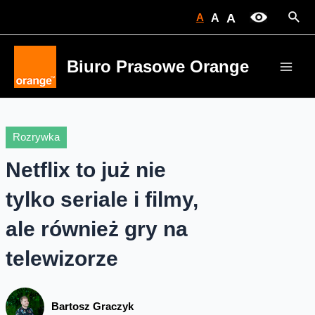
Skip
Sear
A
A
A
to
content
Biuro Prasowe Orange
Main
Men
Rozrywka
Netflix to już nie
tylko seriale i filmy,
ale również gry na
telewizorze
Bartosz Graczyk