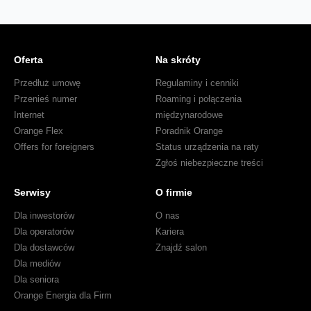
Oferta
Na skróty
Przedłuż umowę
Regulaminy i cenniki
Przenieś numer
Roaming i połączenia
Internet
międzynarodowe
Orange Flex
Poradnik Orange
Offers for foreigners
Status urządzenia na raty
Zgłoś niebezpieczne treści
Serwisy
O firmie
Dla inwestorów
O nas
Dla operatorów
Kariera
Dla dostawców
Znajdź salon
Dla mediów
Dla seniora
Orange Energia dla Firm