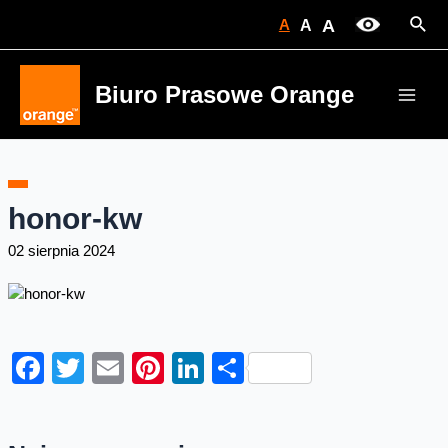
Skip
Sear
A
A
A
to
content
Biuro Prasowe Orange
Main
Men
honor-kw
02 sierpnia 2024
Facebook
Twitter
Email
Pinterest
LinkedIn
Share