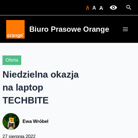
Skip
Sear
A
A
A
to
content
Biuro Prasowe Orange
Main
Men
Oferta
Niedzielna okazja
na laptop
TECHBITE
Ewa Wróbel
27 sierpnia 2022