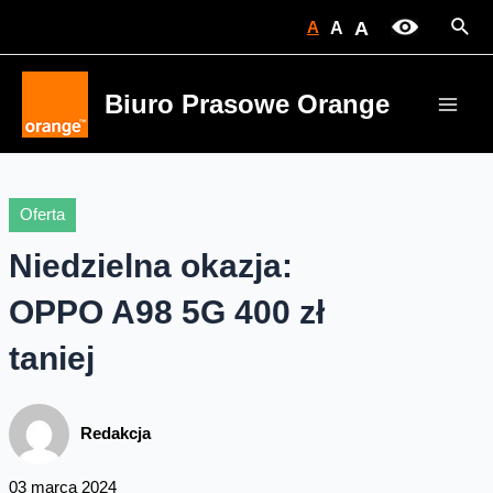
Skip
Sear
A
A
A
to
content
Biuro Prasowe Orange
Main
Men
Oferta
Niedzielna okazja:
OPPO A98 5G 400 zł
taniej
Redakcja
03 marca 2024