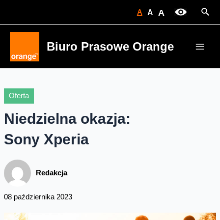
Skip
Sear
A
A
A
to
content
Biuro Prasowe Orange
Main
Men
Oferta
Niedzielna okazja:
Sony Xperia
Redakcja
08 października 2023