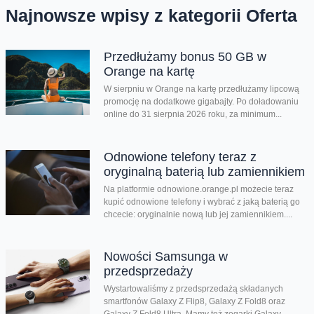
Najnowsze wpisy z kategorii Oferta
Przedłużamy bonus 50 GB w
Orange na kartę
W sierpniu w Orange na kartę przedłużamy lipcową
promocję na dodatkowe gigabajty. Po doładowaniu
online do 31 sierpnia 2026 roku, za minimum...
Odnowione telefony teraz z
oryginalną baterią lub zamiennikiem
Na platformie odnowione.orange.pl możecie teraz
kupić odnowione telefony i wybrać z jaką baterią go
chcecie: oryginalnie nową lub jej zamiennikiem....
Nowości Samsunga w
przedsprzedaży
Wystartowaliśmy z przedsprzedażą składanych
smartfonów Galaxy Z Flip8, Galaxy Z Fold8 oraz