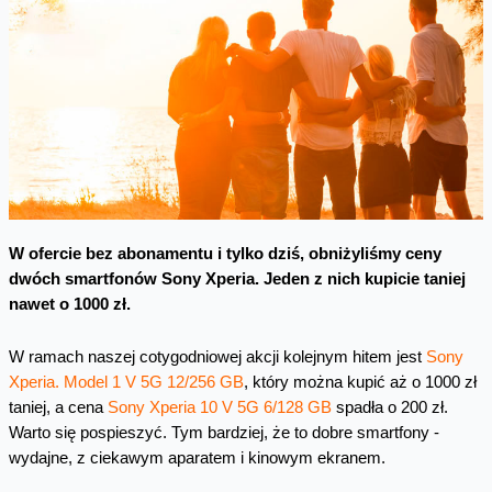
W ofercie bez abonamentu i tylko dziś, obniżyliśmy ceny
dwóch smartfonów Sony Xperia. Jeden z nich kupicie taniej
nawet o 1000 zł.
W ramach naszej cotygodniowej akcji kolejnym hitem jest
Sony
Xperia. Model 1 V 5G 12/256 GB
, który można kupić aż o 1000 zł
taniej, a cena
Sony Xperia 10 V 5G 6/128 GB
spadła o 200 zł.
Warto się pospieszyć. Tym bardziej, że to dobre smartfony -
wydajne, z ciekawym aparatem i kinowym ekranem.