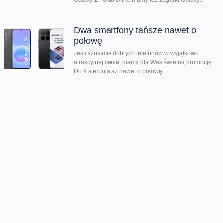
Galaxy Z Fold8 Ultra. Mamy też zegarki Galaxy...
Dwa smartfony tańsze nawet o
połowę
Jeśli szukacie dobrych telefonów w wyjątkowo
atrakcyjnej cenie, mamy dla Was świetną promocję.
Do 9 sierpnia aż nawet o połowę...
Premiera składanego Honora Magic
V6
Kolejny składany smartfon klasy premium pojawił się
w naszej ofercie. Honor Magic V6 zachwyca
eleganckim wyglądem, wysoką wydajnością i
innowacyjnymi rozwiązaniami....
Oferta
Na skróty
Przedłuż umowę
Regulaminy i cenniki