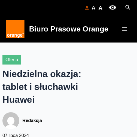
Skip
Sear
A
A
A
to
content
Biuro Prasowe Orange
Main
Men
Oferta
Niedzielna okazja:
tablet i słuchawki
Huawei
Redakcja
07 lipca 2024