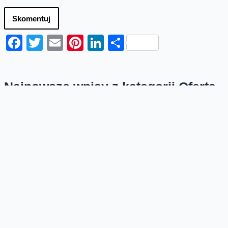
Skomentuj
Facebook
Twitter
Email
Pinterest
LinkedIn
Share
Najnowsze wpisy z kategorii Oferta
Przedłużamy bonus 50 GB w
Orange na kartę
W sierpniu w Orange na kartę przedłużamy lipcową
promocję na dodatkowe gigabajty. Po doładowaniu
online do 31 sierpnia 2026 roku, za minimum...
Odnowione telefony teraz z
oryginalną baterią lub zamiennikiem
Na platformie odnowione.orange.pl możecie teraz
kupić odnowione telefony i wybrać z jaką baterią go