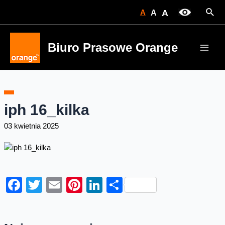
Skip
Sear
A
A
A
to
content
Biuro Prasowe Orange
Main
Men
iph 16_kilka
03 kwietnia 2025
Facebook
Twitter
Email
Pinterest
LinkedIn
Share