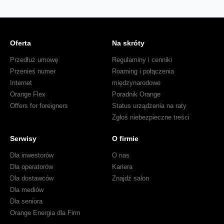
Oferta
Na skróty
Przedłuż umowę
Regulaminy i cenniki
Przenieś numer
Roaming i połączenia
Internet
międzynarodowe
Orange Flex
Poradnik Orange
Offers for foreigners
Status urządzenia na raty
Zgłoś niebezpieczne treści
Serwisy
O firmie
Dla inwestorów
O nas
Dla operatorów
Kariera
Dla dostawców
Znajdź salon
Dla mediów
Dla seniora
Orange Energia dla Firm