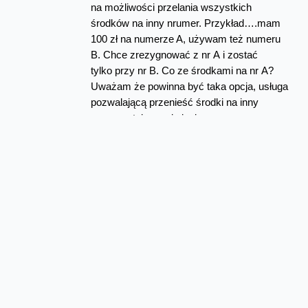
na możliwości przelania wszystkich
środków na inny nrumer. Przykład….mam
100 zł na numerze A, używam też numeru
B. Chce zrezygnować z nr A i zostać
tylko przy nr B. Co ze środkami na nr A?
Uważam że powinna być taka opcja, usługa
pozwalającą przenieść środki na inny
numer w tej samej sieci.
Odpowiedz
Najnowsze wpisy z kategorii Oferta
Przedłużamy bonus 50 GB w
Orange na kartę
W sierpniu w Orange na kartę przedłużamy lipcową
promocję na dodatkowe gigabajty. Po doładowaniu
online do 31 sierpnia 2026 roku, za minimum...