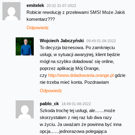
emitelek
20:32 31-07-2022
Robicie rewolucję z przelewami SMS! Może Jakiś
komentarz???
Odpowiedz
Wojciech Jabczyński
09:49 01-08-2022
To decyzja biznesowa. Po zamknięciu
usługi, w sytuacji awaryjnej, klient będzie
mógł na szybko doładować się online,
poprzez aplikację Mój Orange,
czy
http://www.doladowania.orange.pl
gdzie
nie trzeba mieć konta. Pozdrawiam
Odpowiedz
pablo_ck
18:49 01-08-2022
Szkoda trochę tej usługi, ale……może
skorzystałam z niej raz lub dwa razy
w życiu. Ja uważam że powinna być inna
opcja……jednorazowa polegająca