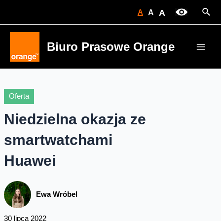
Skip
Sear
A
A
A
to
content
Biuro Prasowe Orange
Main
Men
Oferta
Niedzielna okazja ze
smartwatchami
Huawei
Ewa Wróbel
30 lipca 2022