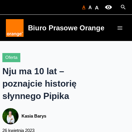
Skip
Sear
A
A
A
to
content
Biuro Prasowe Orange
Main
Men
Oferta
Nju ma 10 lat –
poznajcie historię
słynnego Pipika
Kasia Barys
26 kwietnia 2023