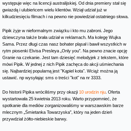
występuje więc na licencji australijskiej. Od dnia premiery stał się
gwiazdą i ulubieńcem wielu klientów. Wziął udział już w
kilkudziesięciu filmach i na pewno nie powiedział ostatniego słowa.
Pipik żyje w nieformalnym związku i kto mu zabroni. Jego
dziewczyna także brała udział w reklamach. Ma kolegę Wujka
Sama. Przez długi czas nasz bohater pląsał i bawił wszystkich w
rytm piosenki Elvisa Presleya „Only you”. Na pewno znacie opcję
Granie na czekanie. Jest tam dziesięć melodyjek z tekstem, które
mówi Pipik. W jednej z nich Pipik zachęca do akcji uśmiechania
się. Najbardziej popularną jest "Kąpiel kota". Wciąż można ją
ustawić. np wysyłając sms o treści "kot" na nr 3333.
Do historii Pipika wróciliśmy przy okazji
10 urodzin nju
. Oferta
wystartowała 25 kwietnia 2013 roku. Warto przypomnieć, że
spotkanie dla mediów zorganizowaliśmy w warszawskim barze
mlecznym „Śmietanka Towarzyska”, który na jeden dzień
przywdział żółto-niebieskie barwy.