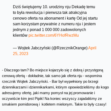
Dziś świętujemy 10. urodziny nju Dekadę temu
to była rewolucja i pierwsza tak atrakcyjna
cenowo oferta na abonament i kartę Od jej startu
sam korzystam prywatnie z numeru nju i jestem
jednym z ponad 1 000 000 zadowolonych
klientów
pic.twitter.com/6YHofRwzMu
— Wojtek Jabczyński (@RzecznikOrange)
April
25, 2023
- Dlaczego tam? Bo miejsce kojarzyło się z dobrą i przystępną
cenową ofertą - dokładnie, tak samo jak oferta nju - wspomina
rzecznik Wojtek Jabczyński. - Bar był wypełniony po brzegi
dziennikarzami i dziennikarkami, którym opowiedzieliśmy do kogo
adresujemy ofertę, jaki mamy pomysł na jej promowanie i
oczywiście kim jest Pipik! Na koniec wszyscy zajadaliśmy ze
smakiem pomidorową i kotletem mielonym. Takie to były czasy!