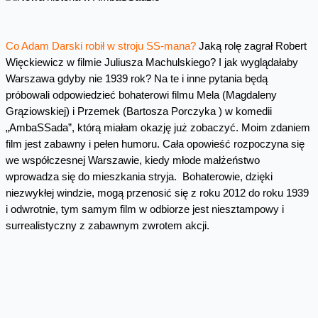
Co Adam Darski robił w stroju SS-mana?
Jaką rolę zagrał Robert
Więckiewicz w filmie Juliusza Machulskiego? I jak wyglądałaby
Warszawa gdyby nie 1939 rok? Na te i inne pytania będą
próbowali odpowiedzieć bohaterowi filmu Mela (Magdaleny
Grąziowskiej) i Przemek (Bartosza Porczyka ) w komedii
„AmbaSSada”, którą miałam okazję już zobaczyć. Moim zdaniem
film jest zabawny i pełen humoru. Cała opowieść rozpoczyna się
we współczesnej Warszawie, kiedy młode małżeństwo
wprowadza się do mieszkania stryja. Bohaterowie, dzięki
niezwykłej windzie, mogą przenosić się z roku 2012 do roku 1939
i odwrotnie, tym samym film w odbiorze jest niesztampowy i
surrealistyczny z zabawnym zwrotem akcji.