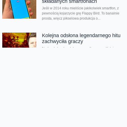
składanych smartfonach
Jeśli w 2014 roku mieliście jakikolwiek smartfon, z
pewnością kojarzycie grę Flappy Bird. To banalnie
prosta, wręcz pikselowa produkcja o...
Kolejna odsłona legendarnego hitu
zachwyciła graczy
Nadeszły bardzo dobre czasy dla graczy. Kolejna
produkcja zachwyciła na całym świecie i udowodniła,
że pirackie klimaty wciąż potrafią wywołać...
Rozegraj własny mundial w FC26
Jeśli lubisz piłkarskie gry na pewno zauważyłeś, że w
EA Sports FC brakuje oficjalnego mundialu. Twórcy
znaleźli na to swój...
Chmura tagów