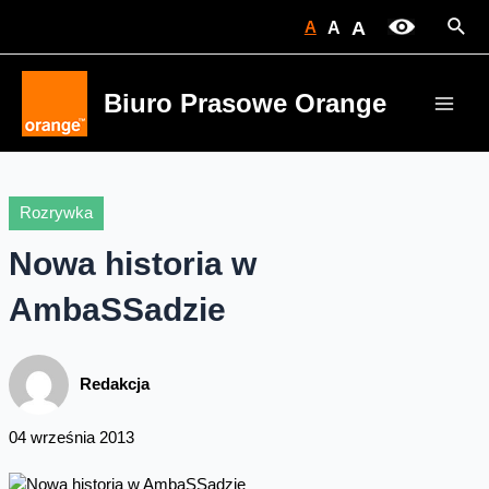
Skip
Sear
A
A
A
to
content
Biuro Prasowe Orange
Main
Men
Rozrywka
Nowa historia w
AmbaSSadzie
Redakcja
04 września 2013