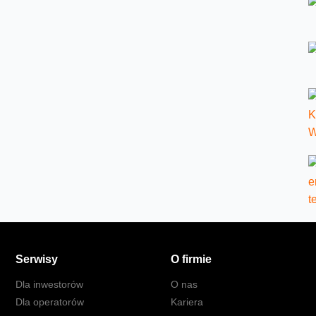
Serwisy
O firmie
Dla inwestorów
O nas
Dla operatorów
Kariera