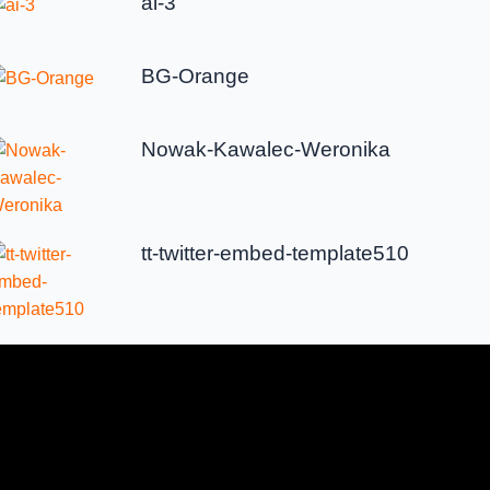
ai-3
BG-Orange
Nowak-Kawalec-Weronika
tt-twitter-embed-template510