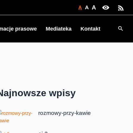
A
A
A
Searc
rmacje prasowe
Mediateka
Kontakt
Najnowsze wpisy
rozmowy-przy-kawie