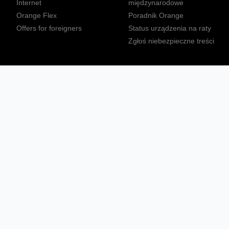
Internet
międzynarodowe
Orange Flex
Poradnik Orange
Offers for foreigners
Status urządzenia na raty
Zgłoś niebezpieczne treści
Sprawdź mapę zasięgu
Konta
Ważne komunikaty
Regulamin serwisu
Warunki zakupów
Nieruchomości Orange
Multibox
Odpowiedzialny biznes
Tłumacz języka migowego
Confort+
© 2026 Orange Polska S.A. Wszystkie prawa zastrzeżone.