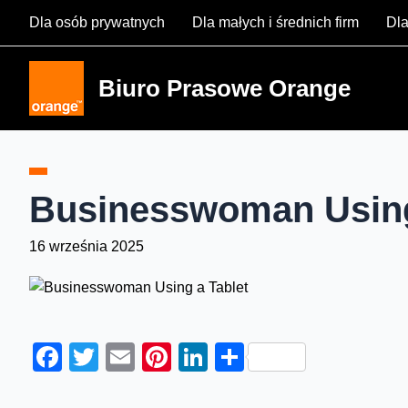
Skip
Dla osób prywatnych
Dla małych i średnich firm
Dla
to
content
Biuro Prasowe Orange
Businesswoman Using
16 września 2025
Facebook
Twitter
Email
Pinterest
LinkedIn
Share