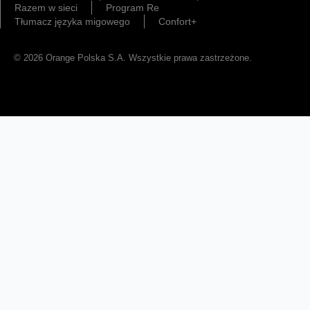
Razem w sieci
Program Re
Tłumacz języka migowego
Confort+
© 2026 Orange Polska S.A. Wszystkie prawa zastrzeżone.