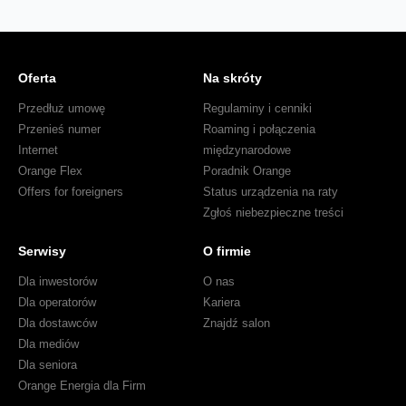
Oferta
Na skróty
Przedłuż umowę
Regulaminy i cenniki
Przenieś numer
Roaming i połączenia
Internet
międzynarodowe
Orange Flex
Poradnik Orange
Offers for foreigners
Status urządzenia na raty
Zgłoś niebezpieczne treści
Serwisy
O firmie
Dla inwestorów
O nas
Dla operatorów
Kariera
Dla dostawców
Znajdź salon
Dla mediów
Dla seniora
Orange Energia dla Firm