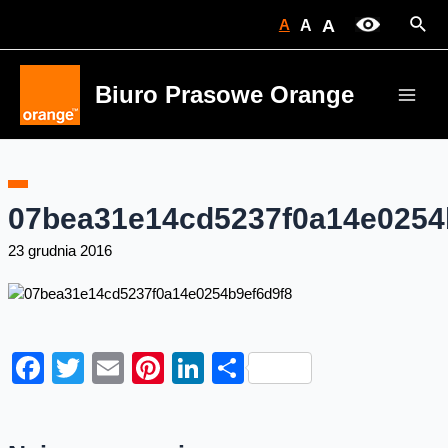
Skip
Sear
A
A
A
to
content
Biuro Prasowe Orange
Main
Men
07bea31e14cd5237f0a14e0254
23 grudnia 2016
Facebook
Twitter
Email
Pinterest
LinkedIn
Share