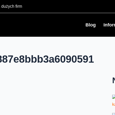
 dużych firm
Blog
Info
887e8bbb3a6090591