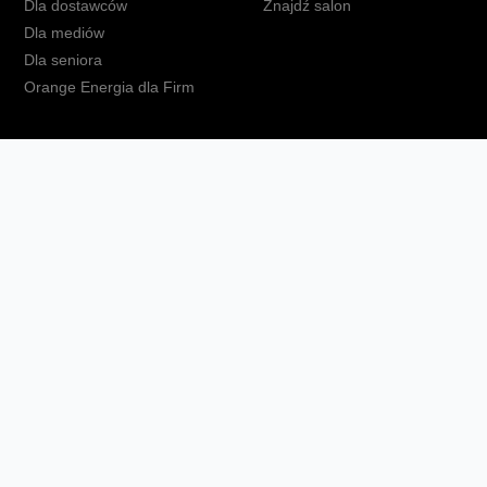
Dla dostawców
Znajdź salon
Dla mediów
Dla seniora
Orange Energia dla Firm
kt
Ochrona danych osobowych
Polityka prywatności
Zmień ust
Fundacja Orange
Telefon domowy
Dbam o bliskich
Ra