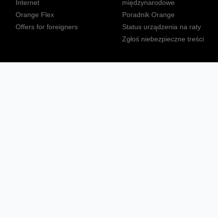
Internet
międzynarodowe
Orange Flex
Poradnik Orange
Offers for foreigners
Status urządzenia na raty
Zgłoś niebezpieczne treści
Sprawdź mapę zasięgu
Konta
Ważne komunikaty
Regulamin serwisu
Warunki zakupów
Nieruchomości Orange
Multibox
Odpowiedzialny biznes
Tłumacz języka migowego
Confort+
© 2026 Orange Polska S.A. Wszystkie prawa zastrzeżone.