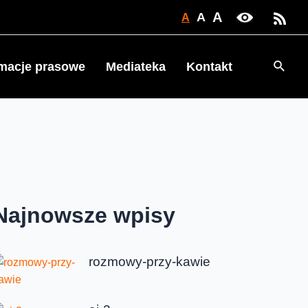
A
A
A
Searc
rmacje prasowe
Mediateka
Kontakt
Najnowsze wpisy
rozmowy-przy-kawie