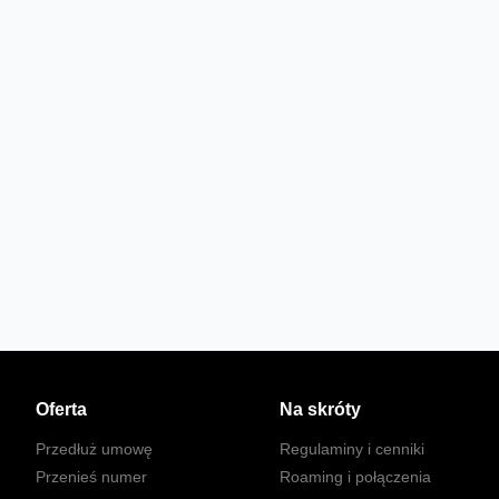
Oferta
Na skróty
Przedłuż umowę
Regulaminy i cenniki
Przenieś numer
Roaming i połączenia