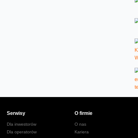
Serwisy
O firmie
Dla inwestorów
O nas
Dla operatorów
Kariera