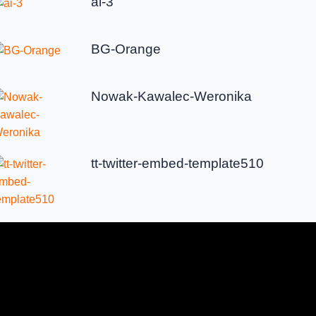
ai-3
BG-Orange
Nowak-Kawalec-Weronika
tt-twitter-embed-template510