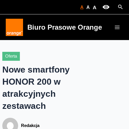
Skip
Sear
A
A
A
to
content
Biuro Prasowe Orange
Main
Men
Oferta
Nowe smartfony
HONOR 200 w
atrakcyjnych
zestawach
Redakcja