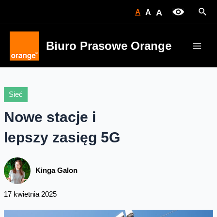
Skip
Sear
A
A
A
to
content
Biuro Prasowe Orange
Main
Men
Sieć
Nowe stacje i
lepszy zasięg 5G
Kinga Galon
17 kwietnia 2025