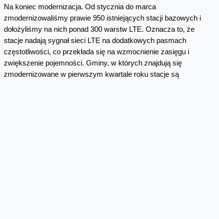
Na koniec modernizacja. Od stycznia do marca
zmodernizowaliśmy prawie 950 istniejących stacji bazowych i
dołożyliśmy na nich ponad 300 warstw LTE. Oznacza to, że
stacje nadają sygnał sieci LTE na dodatkowych pasmach
częstotliwości, co przekłada się na wzmocnienie zasięgu i
zwiększenie pojemności. Gminy, w których znajdują się
zmodernizowane w pierwszym kwartale roku stacje są
"zakreskowane" na mapie.
Skomentuj
Facebook
Twitter
Email
Pinterest
LinkedIn
Share
Komentarze
Klient
15:19 17-04-2025
Są jakieś plany na obszar Łańcut – Przeworsk?
Przebiega tam autostrada, linia kolejowa, droga