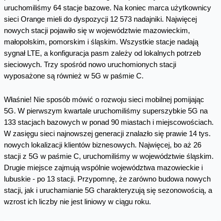
uruchomiliśmy 64 stacje bazowe. Na koniec marca użytkownicy
sieci Orange mieli do dyspozycji 12 573 nadajniki. Najwięcej
nowych stacji pojawiło się w województwie mazowieckim,
małopolskim, pomorskim i śląskim. Wszystkie stacje nadają
sygnał LTE, a konfiguracja pasm zależy od lokalnych potrzeb
sieciowych. Trzy spośród nowo uruchomionych stacji
wyposażone są również w 5G w paśmie C.
Właśnie! Nie sposób mówić o rozwoju sieci mobilnej pomijając
5G. W pierwszym kwartale uruchomiliśmy superszybkie 5G na
133 stacjach bazowych w ponad 90 miastach i miejscowościach.
W zasięgu sieci najnowszej generacji znalazło się prawie 14 tys.
nowych lokalizacji klientów biznesowych. Najwięcej, bo aż 26
stacji z 5G w paśmie C, uruchomiliśmy w województwie śląskim.
Drugie miejsce zajmują wspólnie województwa mazowieckie i
lubuskie - po 13 stacji. Przypomnę, że zarówno budowa nowych
stacji, jak i uruchamianie 5G charakteryzują się sezonowością, a
wzrost ich liczby nie jest liniowy w ciągu roku.