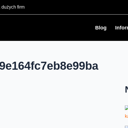
 dużych firm
Blog
Info
9e164fc7eb8e99ba