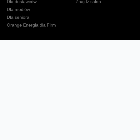
Dla dostawców
Znajdź salon
Dla mediów
Dla seniora
Orange Energia dla Firm
kt
Ochrona danych osobowych
Polityka prywatności
Zmień ust
Fundacja Orange
Telefon domowy
Dbam o bliskich
Ra