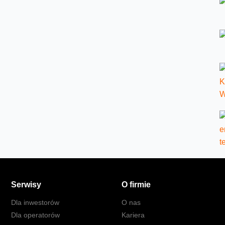
Serwisy
O firmie
Dla inwestorów
O nas
Dla operatorów
Kariera