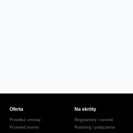
Oferta
Na skróty
Przedłuż umowę
Regulaminy i cenniki
Przenieś numer
Roaming i połączenia