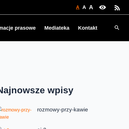
A
A
A
Searc
rmacje prasowe
Mediateka
Kontakt
Najnowsze wpisy
rozmowy-przy-kawie