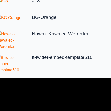
ai-3
BG-Orange
Nowak-Kawalec-Weronika
tt-twitter-embed-template510