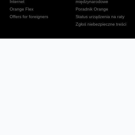
Internet
międzynarodowe
Orange Flex
Poradnik Orange
Offers for foreigners
Status urządzenia na raty
Zgłoś niebezpieczne treści
Sprawdź mapę zasięgu
Konta
Ważne komunikaty
Regulamin serwisu
Warunki zakupów
Nieruchomości Orange
Multibox
Odpowiedzialny biznes
Tłumacz języka migowego
Confort+
© 2026 Orange Polska S.A. Wszystkie prawa zastrzeżone.