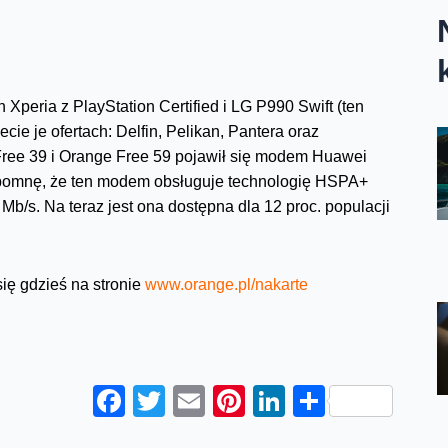
Xperia z PlayStation Certified i LG P990 Swift (ten
cie je ofertach: Delfin, Pelikan, Pantera oraz
Free 39 i Orange Free 59 pojawił się modem Huawei
rzypomnę, że ten modem obsługuje technologię HSPA+
Mb/s. Na teraz jest ona dostępna dla 12 proc. populacji
ię gdzieś na stronie
www.orange.pl/nakarte
Facebook
Twitter
Email
Pinterest
LinkedIn
Share