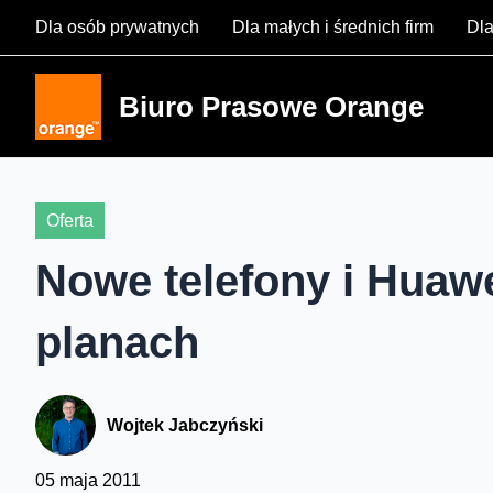
Skip
Dla osób prywatnych
Dla małych i średnich firm
Dla
to
content
Biuro Prasowe Orange
Oferta
Nowe telefony i Huaw
planach
Wojtek Jabczyński
05 maja 2011