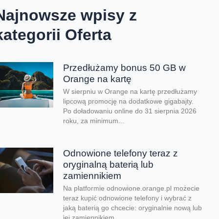
Najnowsze wpisy z
kategorii Oferta
Przedłużamy bonus 50 GB w
Orange na kartę
W sierpniu w Orange na kartę przedłużamy
lipcową promocję na dodatkowe gigabajty.
Po doładowaniu online do 31 sierpnia 2026
roku, za minimum...
Odnowione telefony teraz z
oryginalną baterią lub
zamiennikiem
Na platformie odnowione.orange.pl możecie
teraz kupić odnowione telefony i wybrać z
jaką baterią go chcecie: oryginalnie nową lub
jej zamiennikiem....