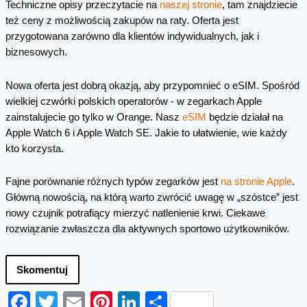
Techniczne opisy przeczytacie na
naszej stronie
, tam znajdziecie
też ceny z możliwością zakupów na raty. Oferta jest
przygotowana zarówno dla klientów indywidualnych, jak i
biznesowych.
Nowa oferta jest dobrą okazją, aby przypomnieć o eSIM. Spośród
wielkiej czwórki polskich operatorów - w zegarkach Apple
zainstalujecie go tylko w Orange. Nasz
eSIM
będzie działał na
Apple Watch 6 i Apple Watch SE. Jakie to ułatwienie, wie każdy
kto korzysta.
Fajne porównanie różnych typów zegarków jest
na stronie Apple
.
Główną nowością, na którą warto zwrócić uwagę w „szóstce” jest
nowy czujnik potrafiący mierzyć natlenienie krwi. Ciekawe
rozwiązanie zwłaszcza dla aktywnych sportowo użytkowników.
Skomentuj
Facebook
Twitter
Email
Pinterest
LinkedIn
Share