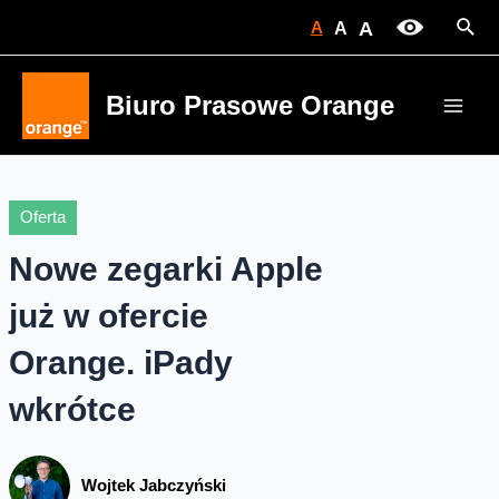
Skip
Sear
A
A
A
to
content
Biuro Prasowe Orange
Main
Men
Oferta
Nowe zegarki Apple
już w ofercie
Orange. iPady
wkrótce
Wojtek Jabczyński