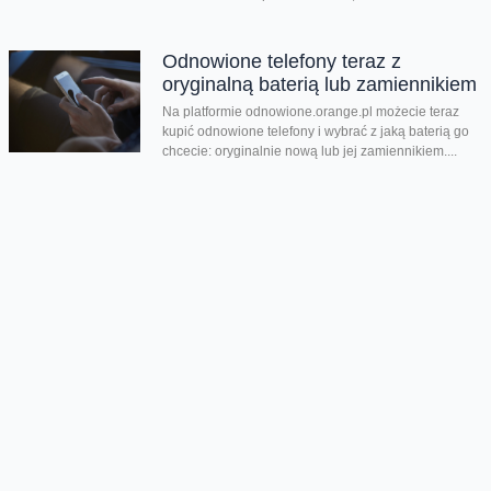
Odnowione telefony teraz z
oryginalną baterią lub zamiennikiem
Na platformie odnowione.orange.pl możecie teraz
kupić odnowione telefony i wybrać z jaką baterią go
chcecie: oryginalnie nową lub jej zamiennikiem....
Nowości Samsunga w
przedsprzedaży
Wystartowaliśmy z przedsprzedażą składanych
smartfonów Galaxy Z Flip8, Galaxy Z Fold8 oraz
Galaxy Z Fold8 Ultra. Mamy też zegarki Galaxy...
Dwa smartfony tańsze nawet o
połowę
Jeśli szukacie dobrych telefonów w wyjątkowo
atrakcyjnej cenie, mamy dla Was świetną promocję.
Do 9 sierpnia aż nawet o połowę...