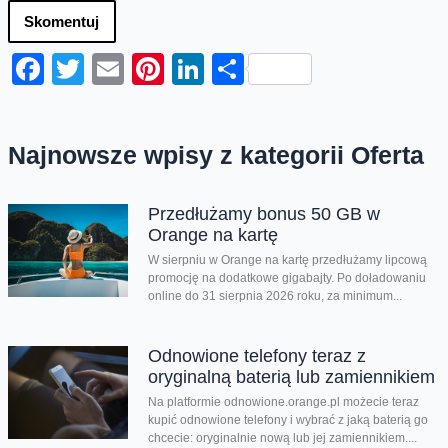
Skomentuj
Facebook
Twitter
Email
Pinterest
LinkedIn
Share
Najnowsze wpisy z kategorii Oferta
Przedłużamy bonus 50 GB w
Orange na kartę
W sierpniu w Orange na kartę przedłużamy lipcową
promocję na dodatkowe gigabajty. Po doładowaniu
online do 31 sierpnia 2026 roku, za minimum...
Odnowione telefony teraz z
oryginalną baterią lub zamiennikiem
Na platformie odnowione.orange.pl możecie teraz
kupić odnowione telefony i wybrać z jaką baterią go
chcecie: oryginalnie nową lub jej zamiennikiem....