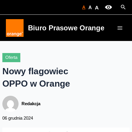
Skip
Sear
A
A
A
to
content
Biuro Prasowe Orange
Main
Men
Oferta
Nowy flagowiec
OPPO w Orange
Redakcja
06 grudnia 2024